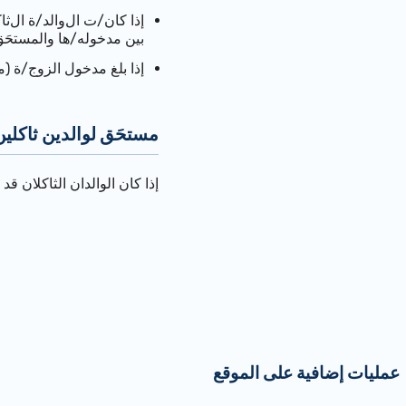
إذا كان/ت
ال
والد/ة
ال
ثا
بين مدخوله
/ها
والمستحَق
إذا بلغ مدخول
الزوج/ة
(من
مستحَق لوالدين ثاكلي
إذا كان الوالدان الثاكلان قد
عمليات إضافية على الموقع