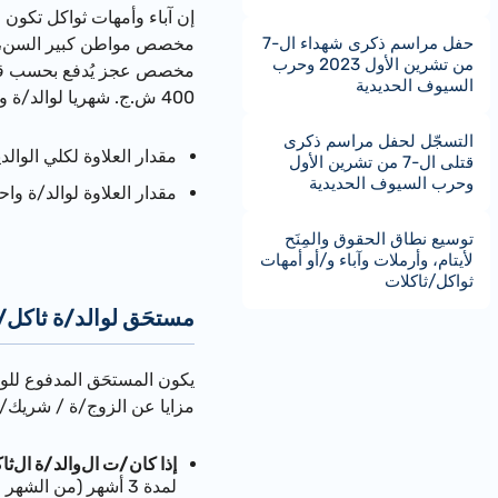
إن آباء وأمهات ثواكل تكو
حفل مراسم ذكرى شهداء ال-7
مخصص مواطن كبير السن، م
من تشرين الأول 2023 وحرب
السيوف الحديدية
400 ش.ج. شهريا لوالد/ة واحد/ة- سيستحقون علاوة على المستحَق الشهري.
التسجّل لحفل مراسم ذكرى
مقدار العلاوة لكلي الوالدين: 1,265 
قتلى ال-7 من تشرين الأول
وحرب السيوف الحديدية
مقدار العلاوة لوالد/ة واحد/ة: ,582
توسيع نطاق الحقوق والمِنَح
لأيتام، وأرملات وآباء و/أو أمهات
ثواكل/ثاكلات
مستحَق لوالد/ة ثاكل/
يكون المستحَق المدفوع
للوا
مزايا عن ا
لزوج/ة / شريك/
إذا كان/ت
ال
والد/ة
ال
ثا
لمدة 3 أشهر (من الشهر الذي يلي شهر الوفاة).