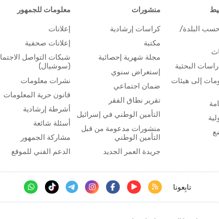
يط
منشورات
معلومات للجمهور
حسب البلدة/
كراسات إرشادية
إعلانات
مكتبة
إعلانات صحفية
اث
مجلة شهرية إحصائية
شبكات التواصل الاجتم
اسات البحثية
(سوشيال)
إستعراض سنوي
مات إلى هيئات
نشرات معلومات
ضمان اجتماعي
قانون حرية المعلومات
تقرير نطاق الفقر
مة
أشرطة إرشادية
التأمين الوطني في إسرائيل
لية
أسئلة شائعة
منشورات مدعومة من قبل
ع
التأمين الوطني
مشاركة الجمهور
جريدة العمر الجديد
الدعم الفني للموقع
تابِعونا