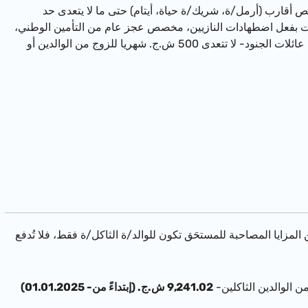
قارب (أرمل/ة، شريك/ة حياة، أيتام) حتى ما لا يتعدى حد
فعل اضطهادات النازيين، مخصص عجز عام من التأمين الوطني،
مخصص عجز يُدفع بحسب قانون المعوَّقين (ما عدا مستحقات خاصة) ومخصص يُدفع بحسب قانون عائلات الجنود- لا تتعدى 500 ش.ج. شهريا للزوج من الوالدين أو
المزايا المصاحبة للمستحَق تكون للوالد/ة الثاكل/ة فقط،
فلا تُدفع
ن الوالدين الثاكلين-
9,241.02 ش.ج. (إبتداءً من- 01.01.2025)