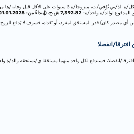
كل/ة
الذ/تي
تُوُفي/ت
،
متزوجا/ة 3 سنوات على الأقل قبل وفاته/ها من زوج/ة غير ثاكل/ة
 المدفوع لوالد/ة واحد/ة
-
7,392.82 ش.ج. (إبتداءً من- 01.01.2025)
 أي مصدر كان) قدر المستحَق لمفرد، أو تَعَداه، فسوف لا يُدفع للزوج
ن
افترقا/انفصلا
افترقا/انفصلا، فسندفع لكل واحد منهما
مستحَقا ي/تستحقه والد/ة وا