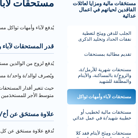
مستحقات لآباء
مستحَقات مالية ومزايا لعائلات
الفاقدين لحياتهم في اعمال
عدائية
يُدفع لآباء وأمهات ثواكل م
الجلب للدفن ومِنَح لتغطية
نفقات الحداد وتخليد الذكرى
قدر المستحقات لآباء 
تقديم مطالبة بمستحقات
يُدفع لزوج من الوالدين مستحَق بنسبة %80.6 من راتب موظف مدني بدرجة
مستحقات شهرية للأرمل/ة،
ويُصرف لوالد/ة واحد/ة مستحَق بنسبة %80 من المستحَق 
والزوج/ة بالمساكنة، والأيتام
والمطلَّقة للشهيد
متوسط الأجر للمستخدَمين ف
مستحقات لآباء وأمهات ثواكل
مستحَقات مالية لخطيب أو
علاوة مستحَق عن أخ/ت
خطيبة شهيد/ة في عمل عدائي
تُدفع علاوة مستحَق عن كل أخ/ت للفاقد لحياته لا ي/ت
مستحقات ومِنَح لأيتام فقد كلا