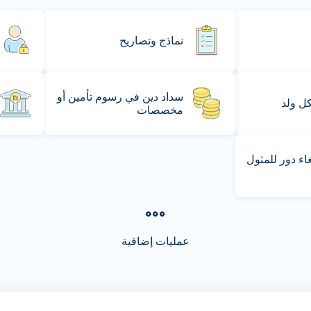
نماذج وتصاريح
سداد دين في رسوم تأمين أو
كل ولد
مخصصات
ء دور للمثول
عمليات إضافية