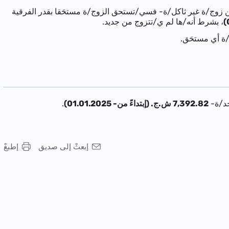
-
فسي/تستحق الزوج/ة مستحَقا بقدر الفرقية
، بشرط أنه/ها
لم ي/تتزوج من جديد
.
/ة أي مستحَق.
حد/ة-
7,392.82 ش.ج. (إبتداءً من- 01.01.2025)
.
إبعثْ إلى صديق
إطبعْ