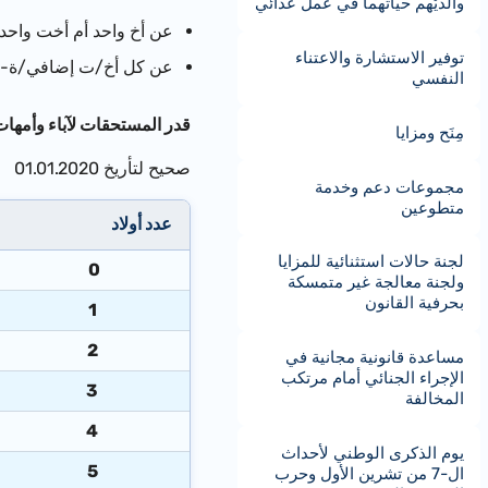
والديْهم حياتهما في عمل عدائي
عن أخ واحد أم أخت واحدة- %20 من المستحَق المصروف لزوج م
توفير الاستشارة والاعتناء
عن كل أخ/ت إضافي/ة- %11 من المستحَق المصروف لزوج من الوا
النفسي
قدر المستحقات لآباء وأمهات
مِنَح ومزايا
صحيح لتأريخ 01.01.2020
مجموعات دعم وخدمة
متطوعين
عدد أولاد
لجنة حالات استثنائية للمزايا
0
ولجنة معالجة غير متمسكة
بحرفية القانون
1
2
مساعدة قانونية مجانية في
الإجراء الجنائي أمام مرتكب
3
المخالفة
4
يوم الذكرى الوطني لأحداث
5
ال-7 من تشرين الأول وحرب