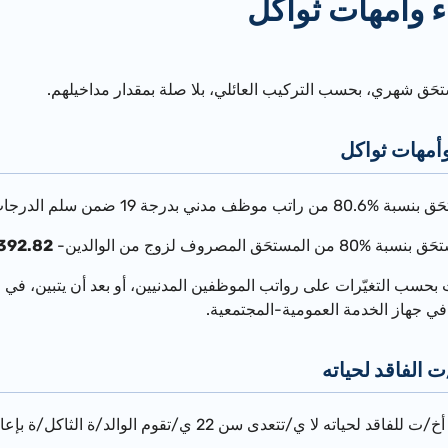
 وأمهات ثواكل
ستحَق شهري، بحسب التركيب العائلي، بلا صلة بمقدار مداخيلهم.
وأمهات ثواكل
 19 ضمن سلم الدرجات الإدارية-
المصروف لزوج من الوالدين-
7,392.82 ش.ج. (إبتداءً من- 25
ي جهاز الخدمة العمومية-المجتمعية.
 الفاقد لحياته
تعدى سن 22 ي/تقوم الوالد/ة الثاكل/ة بإعالته/ها، بحسب البيان الآتي: