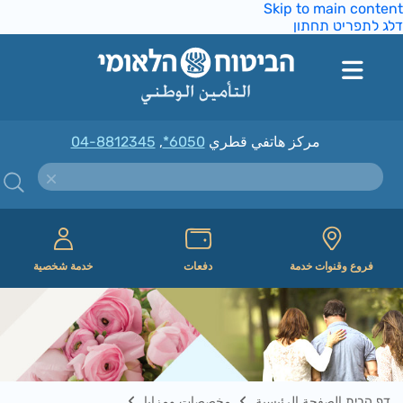
Skip to main conte
ג לתפריט תחתון
مركز هاتفي قطري
*6050
,
04-8812345
فروع وقنوات خدمة
دفعات
خدمة شخصية
דף הבית الصفحة الرئيسية
مخصصات ومزايا