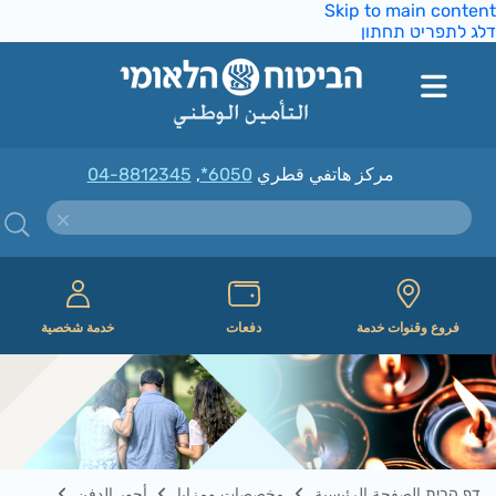
Skip to main conte
ג לתפריט תחתון
مركز هاتفي قطري
*6050
,
04-8812345
فروع وقنوات خدمة
دفعات
خدمة شخصية
דף הבית الصفحة الرئيسية
مخصصات ومزايا
أجور الدفن