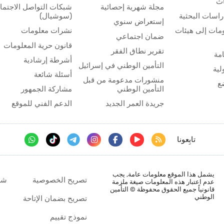
اث
مجلة شهرية إحصائية
شبكات التواصل الاجتم
اسات البحثية
(سوشيال)
إستعراض سنوي
مات إلى هيئات
نشرات معلومات
ضمان اجتماعي
قانون حرية المعلومات
تقرير نطاق الفقر
مة
أشرطة إرشادية
التأمين الوطني في إسرائيل
لية
أسئلة شائعة
منشورات مدعومة من قبل
ع
التأمين الوطني
مشاركة الجمهور
جريدة العمر الجديد
الدعم الفني للموقع
تابِعونا
يشمل هذا الموقع معلومات عامة, يجب
تصريح الخصوصية
شر
عدم اعتبار هذه المعلومات صيغة ملزمة
قانونياً جميع الحقوق محفوظة © التأمين
الوطني
تصريح بضمان الإتاحة
نموذج تقييم