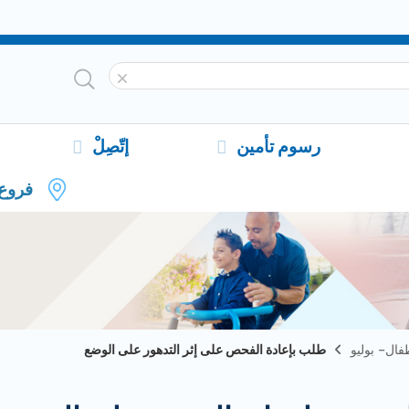
رسوم تأمين
إتّصِلْ
فروع
ال– بوليو
طلب بإعادة الفحص على إثر التدهور على الوضع