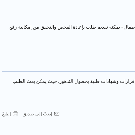
ل- يمكنه تقديم طلب بإعادة الفحص والتحقق من إمكانية رفع
ق إقرارات وشهادات طبية بحصول التدهور. حيث يمكن بعث الط
لب
إبعثْ إلى صديق
إطبعْ