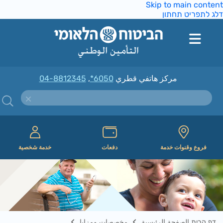
Skip to main conte
ג לתפריט תחתון
مركز هاتفي قطري
*6050
,
04-8812345
فروع وقنوات خدمة
دفعات
خدمة شخصية
דף הבית الصفحة الرئيسية
مخصصات ومزايا