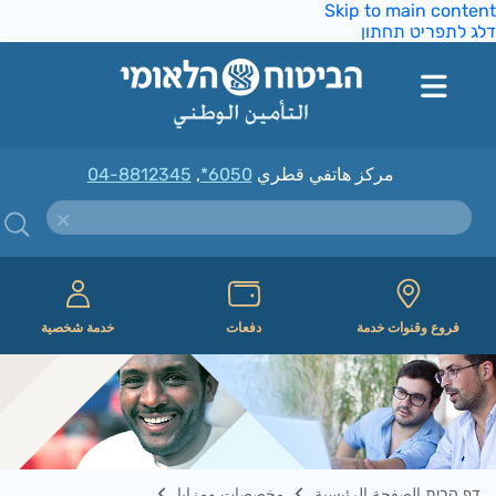
Skip to main conte
ג לתפריט תחתון
مركز هاتفي قطري
*6050
,
04-8812345
فروع وقنوات خدمة
دفعات
خدمة شخصية
דף הבית الصفحة الرئيسية
مخصصات ومزايا