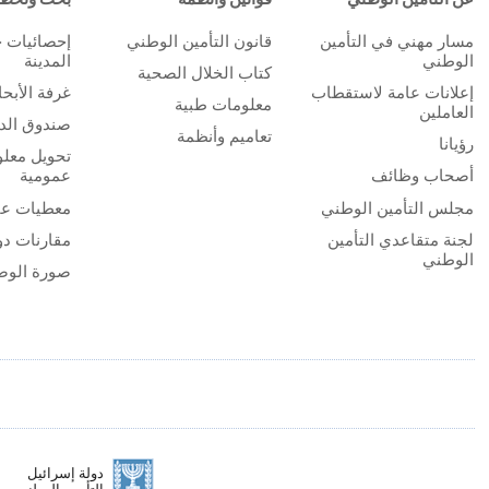
مسار مهني في التأمين
قانون التأمين الوطني
إحصائيات 
الوطني
المدينة
كتاب الخلال الصحية
إعلانات عامة لاستقطاب
غرفة الأبح
معلومات طبية
العاملين
صندوق الدر
تعاميم وأنظمة
رؤيانا
تحويل معلو
أصحاب وظائف
عمومية
مجلس التأمين الوطني
معطيات عا
لجنة متقاعدي التأمين
مقارنات دو
الوطني
صورة الوض
دولة إسرائيل