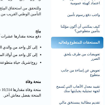
اعتماد كهيئة عمومية
وللتحقق من استحقاق المِنَح
التأمين الوطني القريب من
واجب دفع رسوم تأمين
كيف يمكنني أن أكون مؤمَّنا
بتأمين متطوعين؟
مِنَح
دفع منحة مقدارها عشرات آلا
المستحقات للمتطوع ومُعاليه
إلى كل واحد من والدي ا
تعويضات من طرف يلحق
إلى كل واحد من أولاد المت
الضرر
زوج/شريك حياة متطوعة تُ
تعويض عن إساءة من جانب
متطوع
منحة وفاة
تقييد معدل الأتعاب التي يُسمح
منحة وفاة مقدارها
10,514
ش.
لجهة تمثيلية بجبايتها منك
المنحة بفضل معاش آخر.
تقديم مطالبة بمستحَق مالي