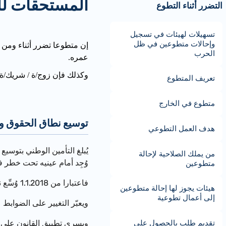
المستحقات للم
التضرر أثناء التطوع
تسهيلات لهيئات في تسجيل
وإحالات متطوعين في ظل
إن متطوعا تضرر أثناء ومن
الحرب
عمره.
وكذلك فإن زوج/ة / شريك/ة
تعريف المتطوع
متطوع في الخارج
توسيع نطاق الحقوق وال
هدف العمل التطوعي
يُبلغ التأمين الوطني بتوسيع
من يملك الصلاحية لإحالة
وُجِد أمام عينيه تحت خطر 
متطوعين
فاع
تبارا من
1.1.2018
وُسِّع 
هيئات يجوز لها إحالة متطوعين
إلى أعمال تطوعية
ويعبّر التغيير على الضوابط ع
ويسري تطبيق القانون على 
تقديم طلب بالحصول على