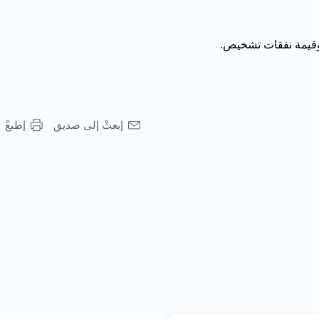
إبعثْ إلى صديق
إطبعْ