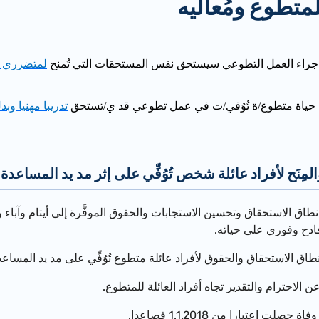
تطوع ومُعاليه
 جراء العمل التطوعي سيستحق نفس المستحقات التي تُمنح
لمتضرري 
 حياة متطوع/ة تُوُفي/ت في عمل تطوعي قد ي/تستحق
تدريبا مهنيا وب
مِنَح لأفراد عائلة شخص تُوُفِّي على إثر مد يد المساع
 نطاق الاستحقاق وتحسين الاستجابات والحقوق الموفَّرة إلى أيتام وآباء
فادح وفوري على حياته.
نطاق ا
لاس
تحقاق والحقوق لأفراد عائلة متطوع تُوُفِّي على مد يد المسا
ن الاحترام والتقدير تجاه أفراد العائلة للمتطوع.
وفاة حصلت اعتبارا من
1.1.2018
فصاعدا.