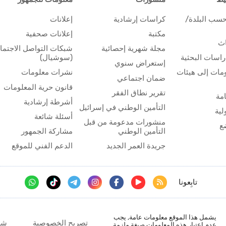
حسب البلدة/
كراسات إرشادية
إعلانات
مكتبة
إعلانات صحفية
اث
مجلة شهرية إحصائية
شبكات التواصل الاجتم
اسات البحثية
(سوشيال)
إستعراض سنوي
مات إلى هيئات
نشرات معلومات
ضمان اجتماعي
قانون حرية المعلومات
تقرير نطاق الفقر
مة
أشرطة إرشادية
التأمين الوطني في إسرائيل
لية
أسئلة شائعة
منشورات مدعومة من قبل
ع
التأمين الوطني
مشاركة الجمهور
جريدة العمر الجديد
الدعم الفني للموقع
تابِعونا
يشمل هذا الموقع معلومات عامة, يجب
تصريح الخصوصية
شر
عدم اعتبار هذه المعلومات صيغة ملزمة