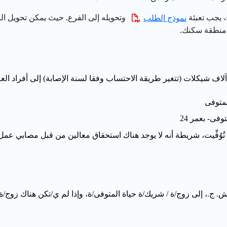
، يجب تعبئة
وتحويله إلى الفرع. حيث يمكن تحويل ال
نموذج الطلب
 منطقة سكنك.
ف شيكلات (تتغير طريقة الاحتساب وفقا لسنة الإصابة) إلى أفراد العائ
لمتوفى
وفى- بعمر 24
وُفِّيت، شريطة أنه لا يوجد هناك استحقاق معالين من قبل مصابي عمل
 ج.، إلى زوج/ة / شريك/ة حياة المتوفى/ة، وإذا لم ي/تكن هناك
زوج/ة 