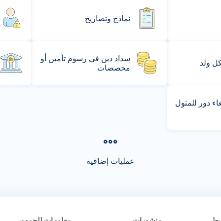
نماذج وتصاريح
سداد دين في رسوم تأمين أو
كل ولد
مخصصات
ء دور للمثول
عمليات إضافية
يط
منشورات
معلومات للجمهور