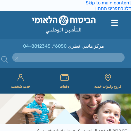
Skip to main conte
ג לתפריט תחתון
مركز هاتفي قطري
*6050
,
04-8812345
فروع وقنوات خدمة
دفعات
خدمة شخصية
דף הבית الصفحة الرئيسية
فروع وقنوات خدمة