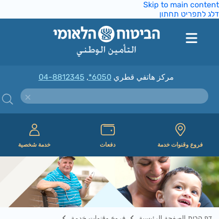
Skip to main conte
ג לתפריט תחתון
مركز هاتفي قطري
*6050
,
04-8812345
فروع وقنوات خدمة
دفعات
خدمة شخصية
דף הבית الصفحة الرئيسية
فروع وقنوات خدمة