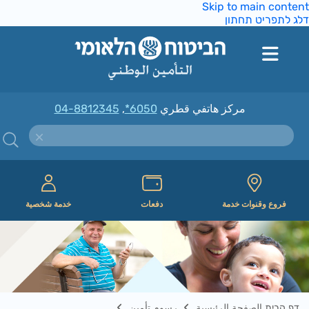
Skip to main conte
ג לתפריט תחתון
مركز هاتفي قطري
*6050
,
04-8812345
فروع وقنوات خدمة
دفعات
خدمة شخصية
דף הבית الصفحة الرئيسية
رسوم تأمين