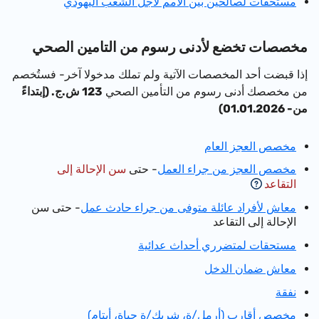
مستحقات لصالحين بين الأمم لأجل الشعب اليهودي
مخصصات تخضع لأدنى رسوم من التامين الصحي
إذا قبضت أحد المخصصات الآتية ولم تملك مدخولا آخر- فستُخصم
من مخصصك أدنى رسوم من التأمين الصحي
123 ش.ج. (إبتداءً
من- 01.01.2026)
مخصص العجز العام
مخصص العجز من جراء العمل
- حتى
سن الإحالة إلى
التقاعد
معاش لأفراد عائلة متوفى من جراء حادث عمل
- حتى سن
الإحالة إلى التقاعد
مستحقات لمتضرري أحداث عدائية
معاش ضمان الدخل
نفقة
مخصص أقارب (أرمل/ة، شريك/ة حياة، أيتام)