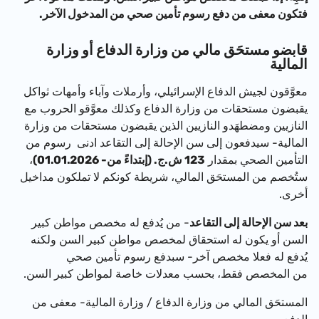
فتكون معفى من دفع رسوم تأمين صحي من المدخول الآخر.
قابضو مستحَق مالي من وزارة الدفاع أو وزارة
المالية
معوَّقون لجيش الدفاع الإسرائيلي، وأرملات وآباء وأمهات ثواكل
يقبضون مستحقات من وزارة الدفاع وكذلك معوَّقو الحروب مع
النازيين ومضطهَدو النازيين الذين يقبضون مستحقات من وزارة
المالية- سيدفعون إلى سن الإحالة إلى التقاعد ادنى رسوم من
التأمين الصحي بمقدار
123 ش.ج. (إبتداءً من- 01.01.2026)
،
ستُخصم من المستحَق المالي، شريطة كونكم لا تملكون مداخيل
أخرى.
بعد سن الإحالة إلى التقاعد
- من يُدفع له مخصص مواطن كبير
السن أو يكون له استحقاق لمخصص مواطن كبير السن ولكنه
يُدفع له فعلا مخصص آخر- سبدفع رسوم تأمين صحي
من المخصص فقط، بحسب معدلات خاصة لمواطن كبير السن.
المستحَق المالي من وزارة الدفاع / وزارة المالية- معفى من