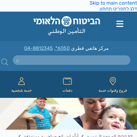
Skip to main conte
ג לתפריט תחתון
مركز هاتفي قطري
*6050
,
04-8812345
فروع وقنوات خدمة
دفعات
خدمة شخصية
דף הבית الصفحة الرئيسية
أدلّة لشرائح جماهيرية مستهدَفة