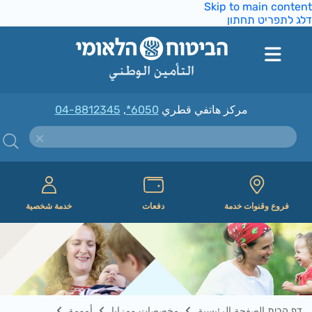
Skip to main conte
ג לתפריט תחתון
مركز هاتفي قطري
*6050
,
04-8812345
فروع وقنوات خدمة
دفعات
خدمة شخصية
דף הבית الصفحة الرئيسية
مخصصات ومزايا
أمومة