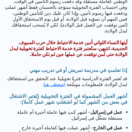
الوطني كعاملة مستقلة وقد دفعت رسوم التأمين في الوقت.
وفي احتساب الفترة التخويلية ستؤخذ بالحسبان فقط أشهر عملتِ
ودفعت فيها رسوم تأمين. وإذا كان عليك دين للتأمين الوطني،
فمن المهم أن تسوّيه قبل الولادة، أو قبل يوم الاستحقاق الأول
(لمن توقفت عن العمل قبل الولادة)، لكي لا يُسحب استحقاقك
لبدل الولادة.
أيتها النساء اللواتي أدين خدمة الاحتياط خلال حرب السيوف
الحديدية، انتبِهن
،
ستُعتبر فترة خدمة الاحتياط
كفترة تخويلية لبدل
الولادة
حتى لمن توقفت عن عملها حين لم تكن حاملا.
إذا تعلمتِ في مدرسة تمريض أو في تدريب مهني
قد تُعتبر الفترة الدراسية فترةً تخويليةً عند التحقق من استحقاقك
لبدل الولادة. فلمعلومات موسَّعة
اضغطي هنا
.
أش
هر العمل المشمولة في الفترة التخويلية (يُعتبر الاشتغال
في بعض من الشهر كما لو اشتغلتِ شهر عمل كاملا):
عمل في إسرائيل
- أشهر كنتِ فيها عاملة أجيرة أم عاملة
مستقلة تشغَّل في إسرائيل.
عمل في الخارج
- أشهر عملت فيها كعاملة أجيرة خارج