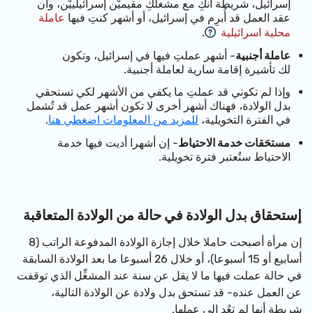
إسرائيل، شريطة أنكِ مع مشغلكِ مقيميْن إسرائيلييْن، وأن
عقد العمل قد أُبرِم في إسرائيل، أو أشهر كنتِ فيها
عاملة
محلية اسرائيلية
.
عاملة أجنبية
- أشهر عملتِ فيها في إسرائيل، وتكون
لك تأشيرة إقامة سارية لعاملة أجنبية.
وإذا لم تكوني قد عملتِ ما يكفي من الأشهر لكي تستحقي
بدل الولادة، فهناك أشهر أخرى لا تكون أشهر عمل قد تُشمل
في الفترة التخويلية،
للمزيد من المعلومات اضغطي هنا
.
مستحَقات خدمة الاحتياط
- إن أشهرا أديت فيها خدمة
الاحتياط ستُعتبر فترة تخويلية.
إستحقاق بدل الولادة في حالة من الولادة المتعاقبة
إن مرأة أصبحت حاملا خلال إجازة الولادة المدفوعة الراتب (8
أسابيع أو 15 أسبوعا)، أو خلال 26 أسبوعا ما بعد الولادة السابقة
في حالة عملت فيها ما لا يقل عن سنة عند المشغِّل الذي توقفت
عن العمل عنده- قد تستحق بدل ولادة عن الولادة التالية،
شريطة أنها لم تعُد إلى عملها.