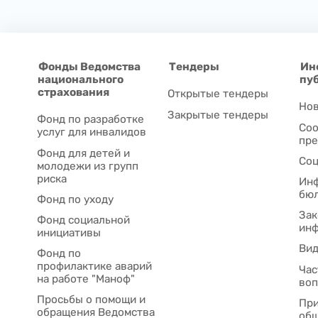
Фонды Ведомства
Тендеры
Ин
национального
пу
страхования
Открытые тендеры
Нов
Закрытые тендеры
Фонд по разработке
Соо
услуг для инвалидов
пре
Фонд для детей и
Соц
молодежи из групп
риска
Ин
бю
Фонд по уходу
Зак
Фонд социальной
ин
инициативы
Ви
Фонд по
профилактике аварий
Час
на работе "Маноф"
во
Просьбы о помощи и
При
обращения Ведомства
общ