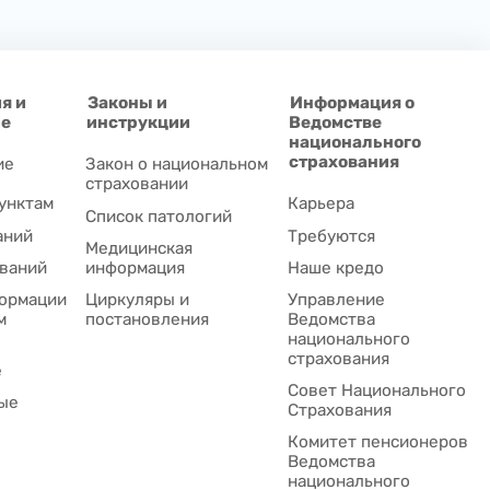
я и
Законы и
Информация о
ие
инструкции
Ведомстве
национального
страхования
ие
Закон о национальном
страховании
унктам
Карьера
Список патологий
аний
Требуются
Медицинская
ваний
информация
Наше кредо
ормации
Циркуляры и
Управление
м
постановления
Ведомства
национального
страхования
е
Совет Национального
ые
Cтрахования
Комитет пенсионеров
Ведомства
национального