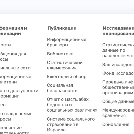
формация и
Публикации
Исследовани
бликации
планирован
Информационные
ости
брошюры
Статистическ
данные по
бщения для
Библиотека
населенным п
ссы
Статистический
Зал исследов
иальные сети
ежемесячник
Фонд исследо
формационные
Ежегодный обзор
ллетени
Передача инф
Социальная
общественны
он о доступности
безопасность
организациям
формации
Отчет о мастшабах
Общие данны
део
бедности и
социальных различиях
Международн
то задаваемые
сравнения
просы
Система социального
страхования в
Обновления
влечение
Израиле
ественности