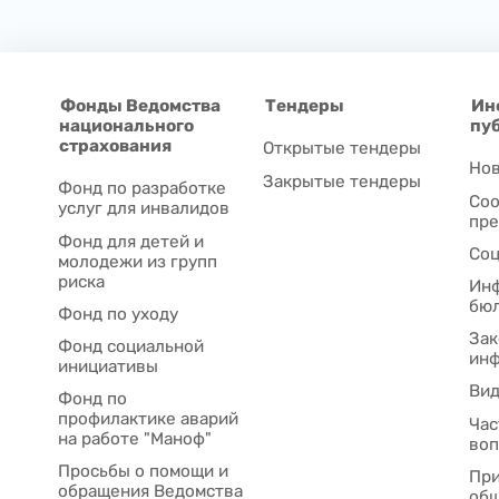
Фонды Ведомства
Тендеры
Ин
национального
пу
страхования
Открытые тендеры
Нов
Закрытые тендеры
Фонд по разработке
Соо
услуг для инвалидов
пре
Фонд для детей и
Соц
молодежи из групп
риска
Ин
бю
Фонд по уходу
Зак
Фонд социальной
ин
инициативы
Ви
Фонд по
профилактике аварий
Час
на работе "Маноф"
во
Просьбы о помощи и
При
обращения Ведомства
общ