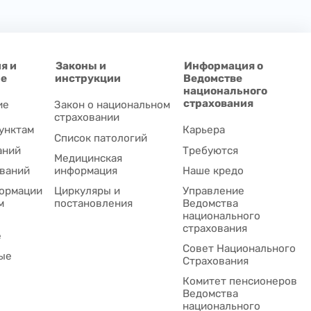
я и
Законы и
Информация о
ие
инструкции
Ведомстве
национального
страхования
ие
Закон о национальном
страховании
унктам
Карьера
Список патологий
аний
Требуются
Медицинская
ваний
информация
Наше кредо
ормации
Циркуляры и
Управление
м
постановления
Ведомства
национального
страхования
е
Совет Национального
ые
Cтрахования
Комитет пенсионеров
Ведомства
национального