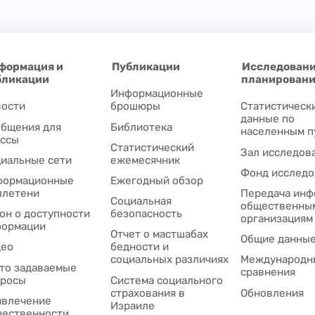
формация и
Публикации
Исследовани
бликации
планирован
Информационные
ости
брошюры
Статистическ
данные по
бщения для
Библиотека
населенным п
ссы
Статистический
Зал исследов
иальные сети
ежемесячник
Фонд исследо
формационные
Ежегодный обзор
ллетени
Передача инф
Социальная
общественны
он о доступности
безопасность
организациям
формации
Отчет о мастшабах
Общие данны
део
бедности и
социальных различиях
Международн
то задаваемые
сравнения
просы
Система социального
страхования в
Обновления
влечение
Израиле
ественности