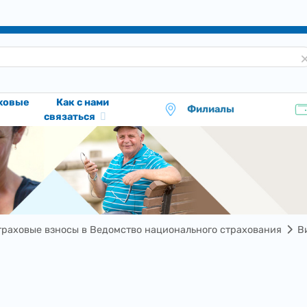
аховые
Как с нами
Филиалы
связаться
траховые взносы в Ведомство национального страхования
В