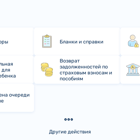
оры
Бланки и справки
Возврат
льная
задолженностей по
 для
страховым взносам и
ебенка
пособиям
ена очереди
ие
Другие действия