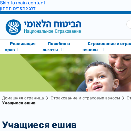
Skip to main content
דלג לתפריט תחתון
Реализация
Пособия и
Cтрахование и стр
прав
льготы
взносы
Домашняя страница
Cтрахование и страховые взносы
С
Учащиеся ешив
Учащиеся ешив