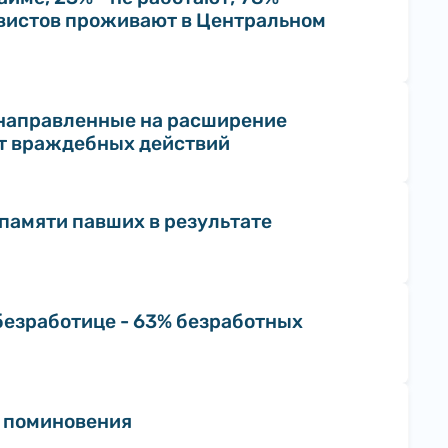
вистов проживают в Центральном
 направленные на расширение
от враждебных действий
памяти павших в результате
безработице - 63% безработных
я поминовения