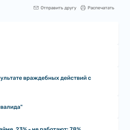
Отправить другу
Распечатать
зультате враждебных действий с
нвалида"
йме, 23% - не работают; 78%