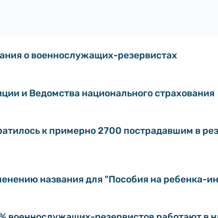
вания о военнослужащих-резервистах
ции и Ведомства национального страхования
ратилось к примерно 2700 пострадавшим в ре
менению названия для "Пособия на ребенка-и
% военнослужащих-резервистов работают в на