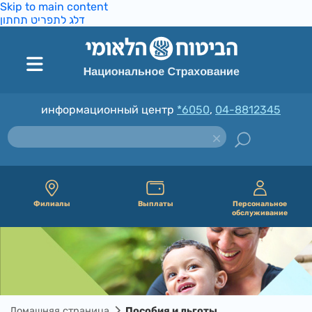
Skip to main content
דלג לתפריט תחתון
информационный центр
*6050
,
04-8812345
Филиалы
Выплаты
Персональное
обслуживание
Домашняя страница
Пособия и льготы