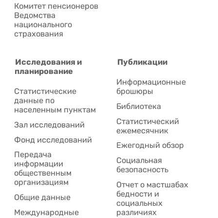
Комитет пенсионеров
Ведомства
национального
страхования
Исследования и
Публикации
планирование
Информационные
Статистические
брошюры
данные по
Библиотека
населенным пунктам
Статистический
Зал исследований
ежемесячник
Фонд исследований
Ежегодный обзор
Передача
Социальная
информации
безопасность
общественным
организациям
Отчет о мастшабах
бедности и
Общие данные
социальных
Международные
различиях