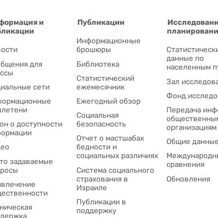
формация и
Публикации
Исследовани
бликации
планирован
Информационные
ости
брошюры
Статистическ
данные по
бщения для
Библиотека
населенным п
ссы
Статистический
Зал исследов
иальные сети
ежемесячник
Фонд исследо
формационные
Ежегодный обзор
ллетени
Передача инф
Социальная
общественны
он о доступности
безопасность
организациям
формации
Отчет о мастшабах
Общие данны
део
бедности и
социальных различиях
Международн
то задаваемые
сравнения
просы
Система социального
страхования в
Обновления
влечение
Израиле
ественности
Публикации в
ническая
поддержку
держка