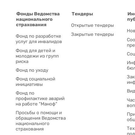
Фонды Ведомства
Тендеры
Ин
национального
пу
страхования
Открытые тендеры
Нов
Закрытые тендеры
Фонд по разработке
Соо
услуг для инвалидов
пре
Фонд для детей и
Соц
молодежи из групп
риска
Ин
бю
Фонд по уходу
Зак
Фонд социальной
ин
инициативы
Ви
Фонд по
профилактике аварий
Час
на работе "Маноф"
во
Просьбы о помощи и
При
обращения Ведомства
общ
национального
Тех
страхования
под