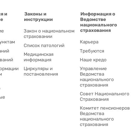
я и
Законы и
Информация о
ие
инструкции
Ведомстве
национального
страхования
ие
Закон о национальном
страховании
унктам
Карьера
Список патологий
аний
Требуются
Медицинская
ваний
информация
Наше кредо
ормации
Циркуляры и
Управление
м
постановления
Ведомства
национального
страхования
е
Совет Национального
ые
Cтрахования
Комитет пенсионеров
Ведомства
национального
страхования