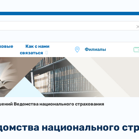
аховые
Как с нами
Филиалы
связаться
ений Ведомства национального страхования
домства национального ст