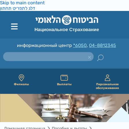
Skip to main content
דלג לתפריט תחתון
информационный центр
*6050
,
04-8812345
Филиалы
Выплаты
Персональное
обслуживание
Домашняя страница
Пособия и льготы