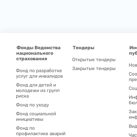
Фонды Ведомства
Тендеры
Ин
национального
пу
страхования
Открытые тендеры
Нов
Закрытые тендеры
Фонд по разработке
Соо
услуг для инвалидов
пре
Фонд для детей и
Соц
молодежи из групп
риска
Ин
бю
Фонд по уходу
Зак
Фонд социальной
ин
инициативы
Ви
Фонд по
профилактике аварий
Час