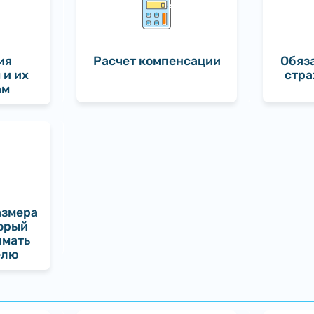
ия
Расчет компенсации
Обяз
 и их
стра
ам
азмера
торый
имать
елю