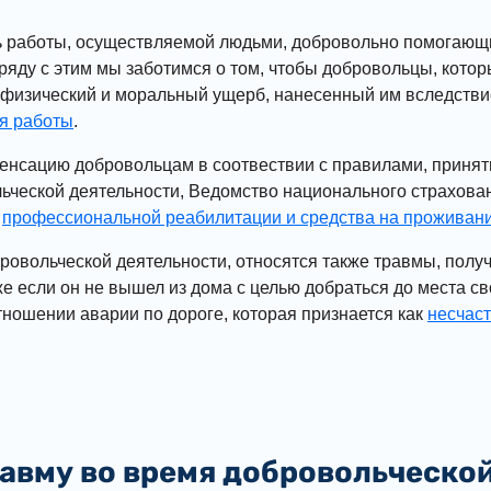
ь работы, осуществляемой людьми, добровольно помогающи
ряду с этим мы заботимся о том, чтобы добровольцы, кото
 физический и моральный ущерб, нанесенный им вследствие
я работы
.
енсацию добровольцам в соотвествии с правилами, принят
ьческой деятельности, Ведомство национального страхован
у
профессиональной реабилитации и средства на проживан
бровольческой деятельности, относятся также травмы, полу
е если он не вышел из дома с целью добраться до места с
тношении аварии по дороге, которая признается как
несчаст
равму во время добровольческо