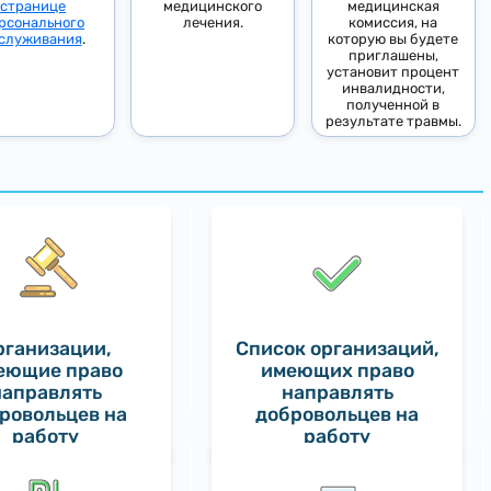
странице
медицинского
медицинская
рсонального
лечения.
комиссия, на
служивания
.
которую вы будете
приглашены,
установит процент
инвалидности,
полученной в
результате травмы.
рганизации,
Список организаций,
еющие право
имеющих право
направлять
направлять
ровольцев на
добровольцев на
работу
работу