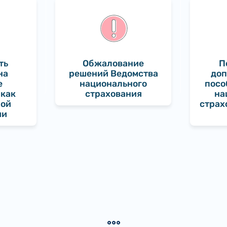
ть
Обжалование
П
на
решений Ведомства
доп
е
национального
посо
 как
страхования
на
ной
страх
ии