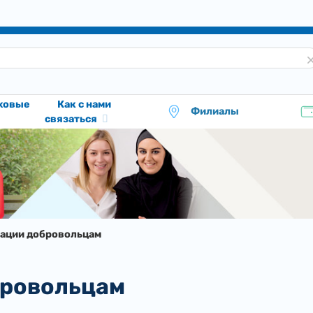
аховые
Как с нами
Филиалы
связаться
ации добровольцам
бровольцам