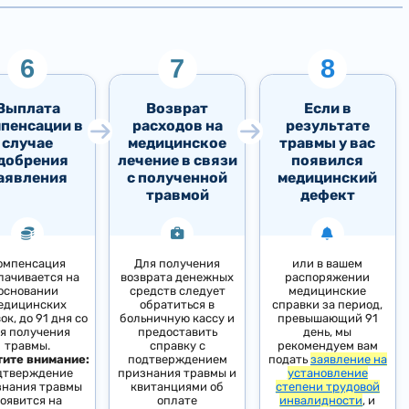
Выплата
Возврат
Если в
пенсации в
расходов на
результате
случае
медицинское
травмы у вас
добрения
лечение в связи
появился
аявления
с полученной
медицинский
травмой
дефект
омпенсация
Для получения
или в вашем
лачивается на
возврата денежных
распоряжении
основании
средств следует
медицинские
едицинских
обратиться в
справки за период,
ок, до 91 дня со
больничную кассу и
превышающий 91
я получения
предоставить
день, мы
травмы.
справку с
рекомендуем вам
тите внимание:
подтверждением
подать
заявление на
дтверждение
признания травмы и
установление
знания травмы
квитанциями об
степени трудовой
оявится на
оплате
инвалидности
, и