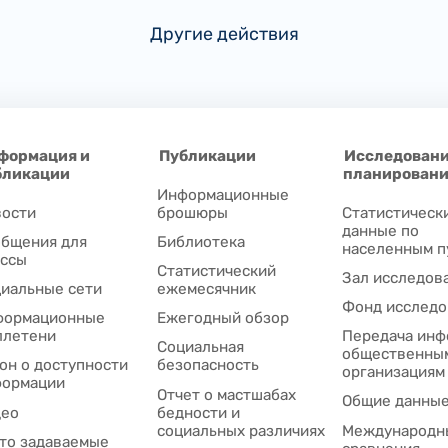
Другие действия
формация и
Публикации
Исследовани
бликации
планирован
Информационные
ости
брошюры
Статистическ
данные по
бщения для
Библиотека
населенным п
ссы
Статистический
Зал исследов
иальные сети
ежемесячник
Фонд исследо
формационные
Ежегодный обзор
ллетени
Передача инф
Социальная
общественны
он о доступности
безопасность
организациям
формации
Отчет о мастшабах
Общие данны
део
бедности и
социальных различиях
Международн
то задаваемые