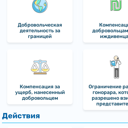
Добровольческая
Компенсац
деятельность за
добровольцам
границей
иждивенц
Компенсация за
Ограничение р
ущерб, нанесенный
гонорара, ко
добровольцем
разрешено вз
представит