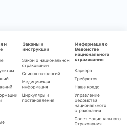
я и
Законы и
Информация о
ие
инструкции
Ведомстве
национального
страхования
ие
Закон о национальном
страховании
унктам
Карьера
Список патологий
аний
Требуются
Медицинская
ваний
информация
Наше кредо
ормации
Циркуляры и
Управление
м
постановления
Ведомства
национального
страхования
е
Совет Национального
ые
Cтрахования