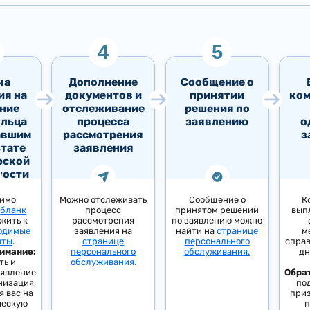
ча
Дополнение
Сообщение о
ия на
документов и
принятии
ком
ние
отслеживание
решения по
льца
процесса
заявлению
о
авшим
рассмотрения
з
ьтате
заявления
рской
ности
димо
Можно отслеживать
Сообщение о
К
ь
бланк
процесс
принятом решении
вып
жить к
рассмотрения
по заявлению можно
одимые
заявления на
найти на
странице
м
нты
.
странице
персонального
справ
имание:
персонального
обслуживания.
дн
ть и
обслуживания.
аявление
Обра
низация,
по
 вас на
при
ческую
п