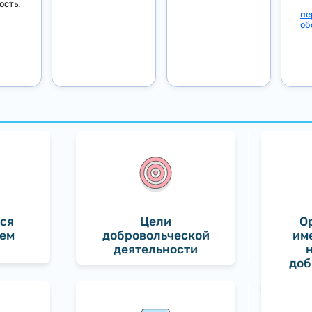
ость.
пе
об
тся
Цели
О
ем
добровольческой
им
деятельности
доб