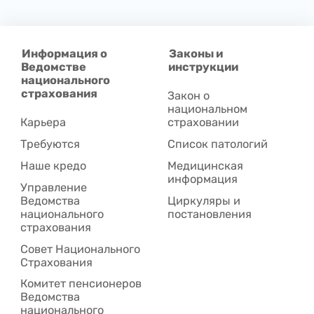
Информация о
Законы и
Ведомстве
инструкции
национального
страхования
Закон о
национальном
Карьера
страховании
Требуются
Список патологий
Наше кредо
Медицинская
информация
Управление
Ведомства
Циркуляры и
национального
постановления
страхования
Совет Национального
Cтрахования
Комитет пенсионеров
Ведомства
национального