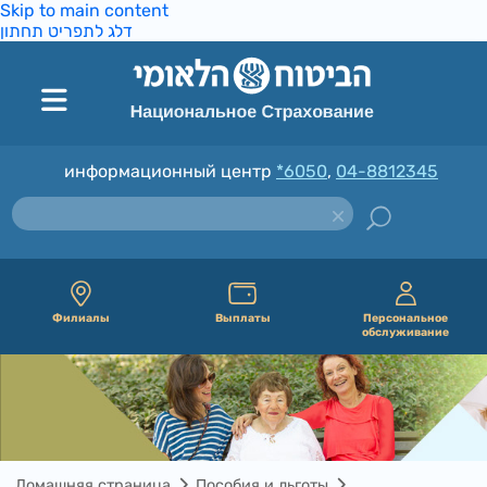
Skip to main content
דלג לתפריט תחתון
информационный центр
*6050
,
04-8812345
Филиалы
Выплаты
Персональное
обслуживание
Домашняя страница
Пособия и льготы