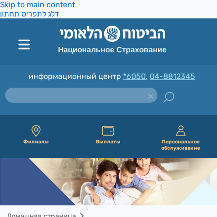
Skip to main content
דלג לתפריט תחתון
информационный центр
*6050
,
04-8812345
Филиалы
Выплаты
Персональное
обслуживание
Домашняя страница