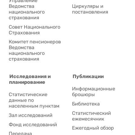
Управление
Ведомства
Циркуляры и
национального
постановления
страхования
Совет Национального
Cтрахования
Комитет пенсионеров
Ведомства
национального
страхования
Исследования и
Публикации
планирование
Информационные
Статистические
брошюры
данные по
Библиотека
населенным пунктам
Статистический
Зал исследований
ежемесячник
Фонд исследований
Ежегодный обзор
Передача