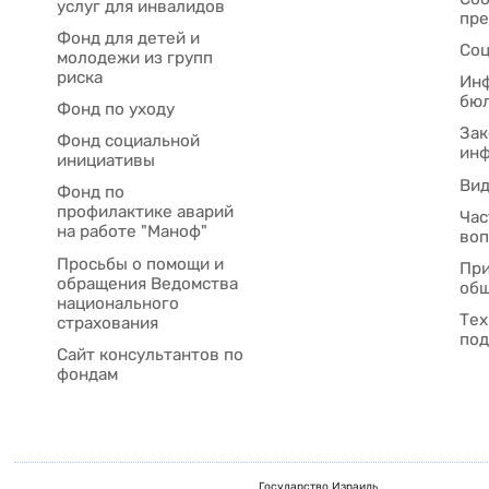
услуг для инвалидов
пре
Фонд для детей и
Соц
молодежи из групп
риска
Ин
бю
Фонд по уходу
Зак
Фонд социальной
ин
инициативы
Ви
Фонд по
профилактике аварий
Час
на работе "Маноф"
во
Просьбы о помощи и
При
обращения Ведомства
общ
национального
Тех
страхования
под
Сайт консультантов по
фондам
Государство Израиль