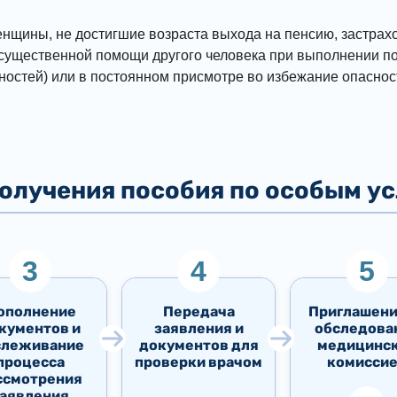
нщины, не достигшие возраста выхода на пенсию, застрах
ущественной помощи другого человека при выполнении по
стей) или в постоянном присмотре во избежание опасности
получения пособия по особым у
ополнение
Передача
Приглашени
кументов и
заявления и
обследова
слеживание
документов для
медицинс
процесса
проверки врачом
комисси
ссмотрения
аявления