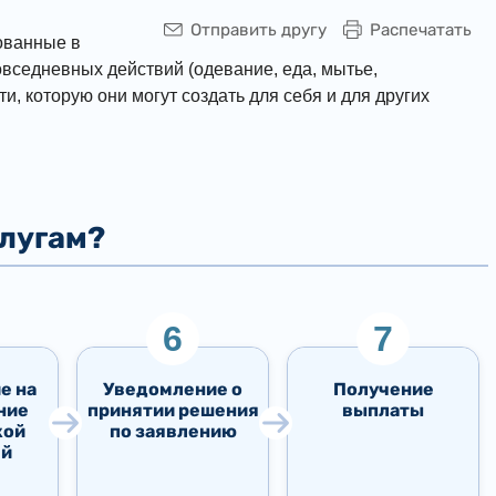
Отправить другу
Распечатать
ованные в
вседневных действий (одевание, еда, мытье,
, которую они могут создать для себя и для других
слугам?
е на
Уведомление о
Получение
ние
принятии решения
выплаты
кой
по заявлению
ей