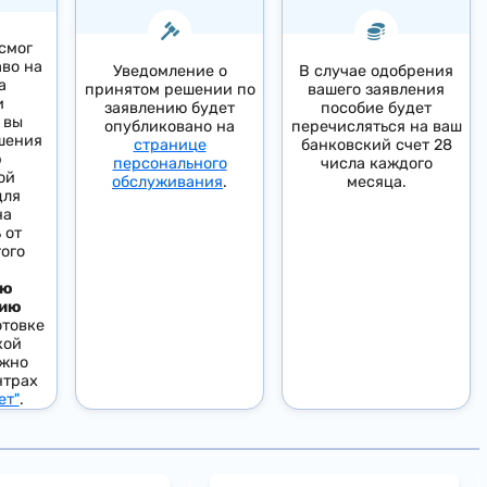
смог
аво на
Уведомление о
В случае одобрения
а
принятом решении по
вашего заявления
и
заявлению будет
пособие будет
 вы
опубликовано на
перечисляться на ваш
шения
странице
банковский счет 28
р
персонального
числа каждого
ой
обслуживания
.
месяца.
для
на
 от
ого
ую
цию
отовке
кой
жно
нтрах
ет"
.