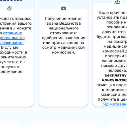
Если врач не 
установить пр
живать процесс
Получение мнения
пособие н
отрения вашего
врача Ведомства
основани
ения вы можете
национального
документов,
на
странице
страхования:
будете пригла
рсонального
одобрение заявления
на осмот
служивания
.
или приглашение на
медицинск
В случае
осмотр медицинской
комиссией 
бходимости в
комиссией.
проверки 
полнительных
зависимость
кументах, вы
помощи друг
получите
человека.
ведомление.
Бесплатн
консульта
помощь в подг
к медицинс
комиссии мо
получить в це
"Яд мехавен