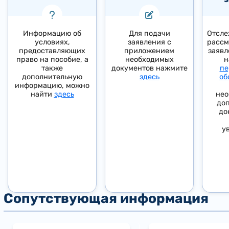
Информацию об
Для подачи
Отсле
условиях,
заявления с
рассм
предоставляющих
приложением
заявл
право на пособие, а
необходимых
также
документов нажмите
пе
дополнительную
здесь
об
информацию, можно
найти
здесь
нео
до
до
у