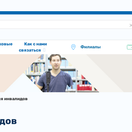
аховые
Как с нами
Филиалы
связаться
ля инвалидов
идов