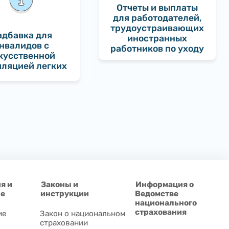
Отчеты и выплаты
для работодателей,
трудоустраивающих
адбавка для
иностранных
нвалидов с
работников по уходу
кусственной
иляцией легких
я и
Законы и
Информация о
ие
инструкции
Ведомстве
национального
страхования
ие
Закон о национальном
страховании