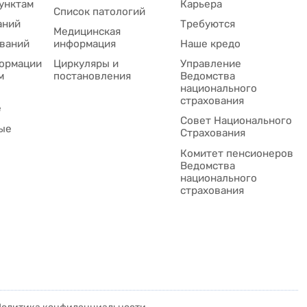
унктам
Карьера
Список патологий
аний
Требуются
Медицинская
ваний
информация
Наше кредо
ормации
Циркуляры и
Управление
м
постановления
Ведомства
национального
страхования
е
Совет Национального
ые
Cтрахования
Комитет пенсионеров
Ведомства
национального
страхования