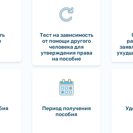
ть
Тест на зависимость
е
от помощи другого
ра
человека для
заяв
утверждения права
ухудш
на пособие
бия
Период получения
Уд
пособия