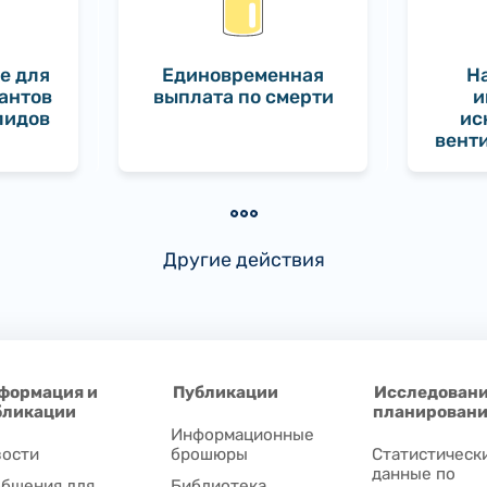
е для
Единовременная
Н
антов
выплата по смерти
и
лидов
ис
вент
Другие действия
формация и
Публикации
Исследовани
бликации
планирован
Информационные
ости
брошюры
Статистическ
данные по
бщения для
Библиотека