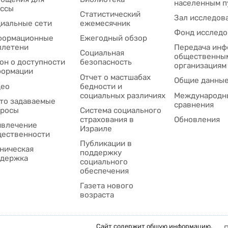
населенным п
ссы
Статистический
Зал исследов
иальные сети
ежемесячник
Фонд исследо
формационные
Ежегодный обзор
ллетени
Передача инф
Социальная
общественны
он о доступности
безопасность
организациям
формации
Отчет о мастшабах
Общие данны
део
бедности и
социальных различиях
Международн
то задаваемые
сравнения
просы
Система социального
страхования в
Обновления
влечение
Израиле
ественности
Публикации в
ническая
поддержку
держка
социального
обеспечения
Газета нового
возраста
Сайт содержит общую информацию.