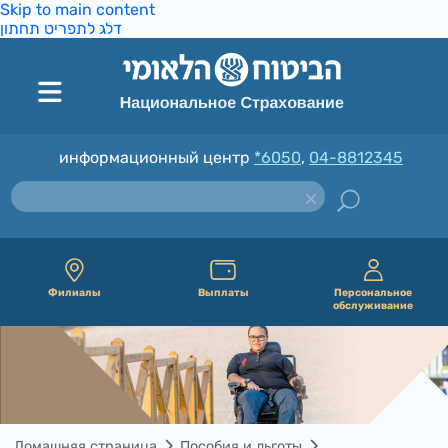
Skip to main content
דלג לתפריט תחתון
информационный центр
*6050
,
04-8812345
Филиалы
Выплаты
Персональное
обслуживание
Домашняя страница
Пособия и льготы