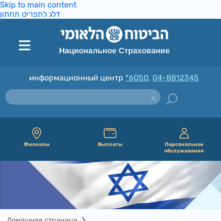
Skip to main content
דלג לתפריט תחתון
информационный центр
*6050
,
04-8812345
Филиалы
Выплаты
Персональное
обслуживание
Домашняя страница