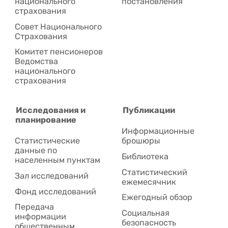
национального
постановления
страхования
Совет Национального
Cтрахования
Комитет пенсионеров
Ведомства
национального
страхования
Исследования и
Публикации
планирование
Информационные
Статистические
брошюры
данные по
Библиотека
населенным пунктам
Статистический
Зал исследований
ежемесячник
Фонд исследований
Ежегодный обзор
Передача
Социальная
информации
безопасность
общественным