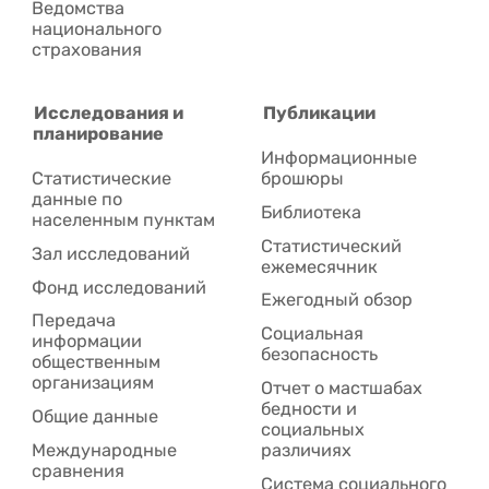
Ведомства
национального
страхования
Исследования и
Публикации
планирование
Информационные
Статистические
брошюры
данные по
Библиотека
населенным пунктам
Статистический
Зал исследований
ежемесячник
Фонд исследований
Ежегодный обзор
Передача
Социальная
информации
безопасность
общественным
организациям
Отчет о мастшабах
бедности и
Общие данные
социальных
Международные
различиях
сравнения
Система социального