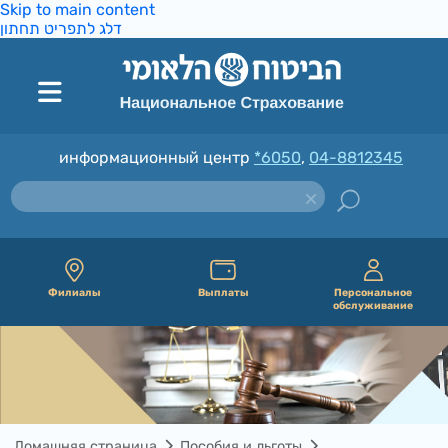
Skip to main content
דלג לתפריט תחתון
информационный центр
*6050
,
04-8812345
Филиалы
Выплаты
Персональное
обслуживание
Домашняя страница
Пособия и льготы