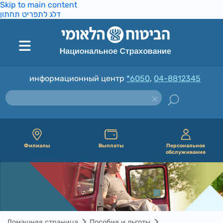
Skip to main content
דלג לתפריט תחתון
информационный центр
*6050
,
04-8812345
Филиалы
Выплаты
Персональное
обслуживание
Домашняя страница
Пособия и льготы