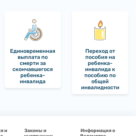
Единовременная
Переход от
выплата по
пособия на
смерти за
ребенка-
скончавшегося
инвалида к
ребенка-
пособию по
инвалида
общей
инвалидности
я и
Законы и
Информация о
ие
инструкции
Ведомстве