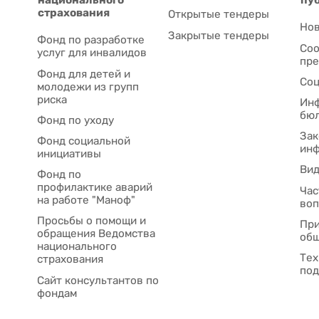
страхования
Открытые тендеры
Нов
Закрытые тендеры
Фонд по разработке
Соо
услуг для инвалидов
пре
Фонд для детей и
Соц
молодежи из групп
риска
Ин
бю
Фонд по уходу
Зак
Фонд социальной
ин
инициативы
Ви
Фонд по
профилактике аварий
Час
на работе "Маноф"
во
Просьбы о помощи и
При
обращения Ведомства
общ
национального
Тех
страхования
под
Сайт консультантов по
фондам