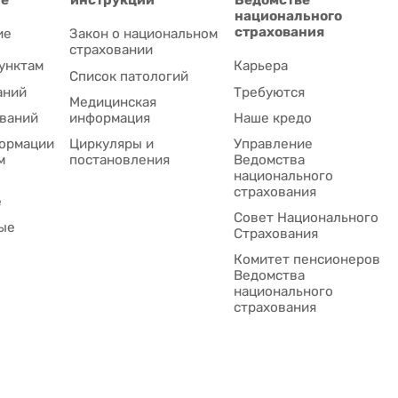
национального
страхования
ие
Закон о национальном
страховании
унктам
Карьера
Список патологий
аний
Требуются
Медицинская
ваний
информация
Наше кредо
ормации
Циркуляры и
Управление
м
постановления
Ведомства
национального
страхования
е
Совет Национального
ые
Cтрахования
Комитет пенсионеров
Ведомства
национального
страхования