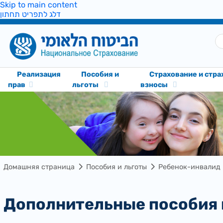
Skip to main content
דלג לתפריט תחתון
Реализация
Пособия и
Cтрахование и стр
прав
льготы
взносы
Домашняя страница
Пособия и льготы
Ребенок-инвалид
Дополнительные пособия 