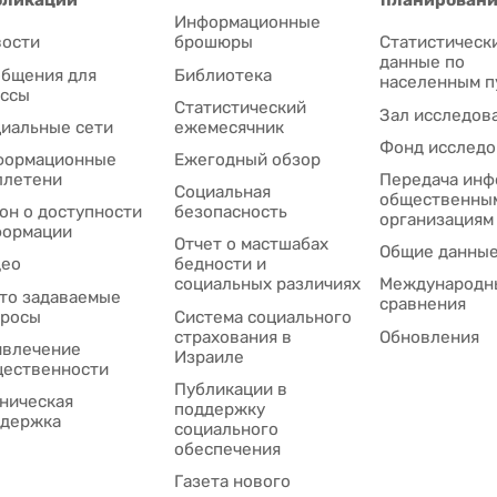
Информационные
ости
брошюры
Статистическ
данные по
бщения для
Библиотека
населенным п
ссы
Статистический
Зал исследов
иальные сети
ежемесячник
Фонд исследо
формационные
Ежегодный обзор
ллетени
Передача инф
Социальная
общественны
он о доступности
безопасность
организациям
формации
Отчет о мастшабах
Общие данны
део
бедности и
социальных различиях
Международн
то задаваемые
сравнения
просы
Система социального
страхования в
Обновления
влечение
Израиле
ественности
Публикации в
ническая
поддержку
держка
социального
обеспечения
Газета нового