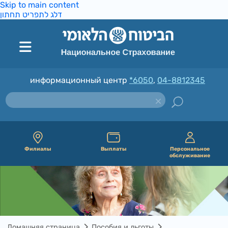
Skip to main content
דלג לתפריט תחתון
информационный центр
*6050
,
04-8812345
Филиалы
Выплаты
Персональное
обслуживание
Домашняя страница
Пособия и льготы