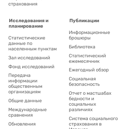
страхования
Исследования и
Публикации
планирование
Информационные
Статистические
брошюры
данные по
Библиотека
населенным пунктам
Статистический
Зал исследований
ежемесячник
Фонд исследований
Ежегодный обзор
Передача
Социальная
информации
безопасность
общественным
организациям
Отчет о мастшабах
бедности и
Общие данные
социальных
Международные
различиях
сравнения
Система социального
Обновления
страхования в