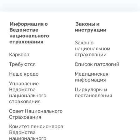
Информация о
Законы и
Ведомстве
инструкции
национального
страхования
Закон о
национальном
Карьера
страховании
Требуются
Список патологий
Наше кредо
Медицинская
информация
Управление
Ведомства
Циркуляры и
национального
постановления
страхования
Совет Национального
Cтрахования
Комитет пенсионеров
Ведомства
национального