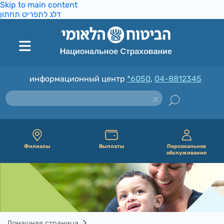
Skip to main content
דלג לתפריט תחתון
информационный центр
*6050
,
04-8812345
Филиалы
Выплаты
Персональное
обслуживание
Домашняя страница