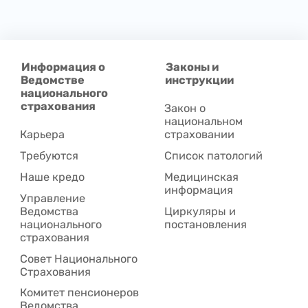
Информация о
Законы и
Ведомстве
инструкции
национального
страхования
Закон о
национальном
Карьера
страховании
Требуются
Список патологий
Наше кредо
Медицинская
информация
Управление
Ведомства
Циркуляры и
национального
постановления
страхования
Совет Национального
Cтрахования
Комитет пенсионеров
Ведомства