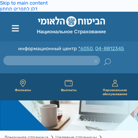
Skip to main content
דלג לתפריט תחתון
информационный центр
*6050
,
04-8812345
Филиалы
Выплаты
Персональное
обслуживание
Домашняя страница
Целевые страницы