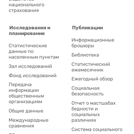
национального
страхования
Исследования и
Публикации
планирование
Информационные
Статистические
брошюры
данные по
Библиотека
населенным пунктам
Статистический
Зал исследований
ежемесячник
Фонд исследований
Ежегодный обзор
Передача
Социальная
информации
безопасность
общественным
организациям
Отчет о мастшабах
бедности и
Общие данные
социальных
Международные
различиях
сравнения
Система социального