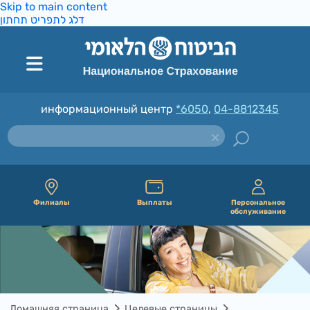
Skip to main content
דלג לתפריט תחתון
информационный центр
*6050
,
04-8812345
Филиалы
Выплаты
Персональное
обслуживание
Домашняя страница
Целевые страницы