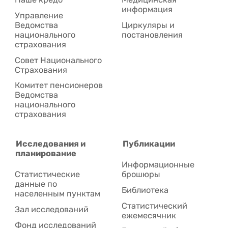
информация
Управление
Ведомства
Циркуляры и
национального
постановления
страхования
Совет Национального
Cтрахования
Комитет пенсионеров
Ведомства
национального
страхования
Исследования и
Публикации
планирование
Информационные
Статистические
брошюры
данные по
Библиотека
населенным пунктам
Статистический
Зал исследований
ежемесячник
Фонд исследований