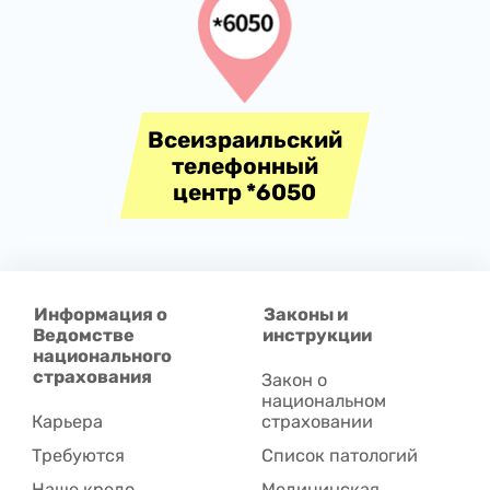
Всеизраильский
телефонный
центр *6050
Информация о
Законы и
Ведомстве
инструкции
национального
страхования
Закон о
национальном
Карьера
страховании
Требуются
Список патологий
Наше кредо
Медицинская