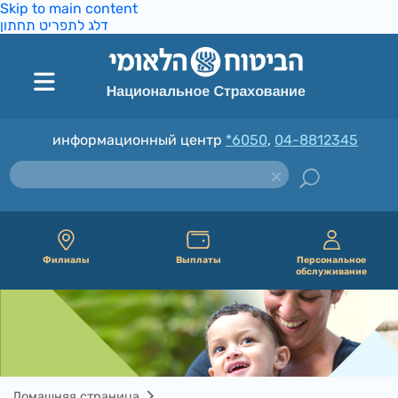
Skip to main content
דלג לתפריט תחתון
информационный центр
*6050
,
04-8812345
Филиалы
Выплаты
Персональное
обслуживание
Домашняя страница