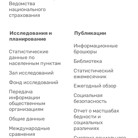
Ведомства
национального
страхования
Исследования и
Публикации
планирование
Информационные
Статистические
брошюры
данные по
Библиотека
населенным пунктам
Статистический
Зал исследований
ежемесячник
Фонд исследований
Ежегодный обзор
Передача
Социальная
информации
безопасность
общественным
организациям
Отчет о мастшабах
бедности и
Общие данные
социальных
Международные
различиях
сравнения
Система социального