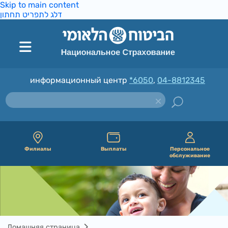
Skip to main content
דלג לתפריט תחתון
информационный центр
*6050
,
04-8812345
Филиалы
Выплаты
Персональное
обслуживание
Домашняя страница