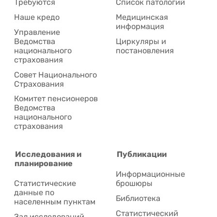
Требуются
Список патологий
Наше кредо
Медицинская
информация
Управление
Ведомства
Циркуляры и
национального
постановления
страхования
Совет Национального
Cтрахования
Комитет пенсионеров
Ведомства
национального
страхования
Исследования и
Публикации
планирование
Информационные
Статистические
брошюры
данные по
Библиотека
населенным пунктам
Статистический
Зал исследований