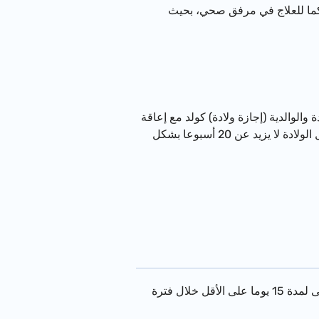
كما للعلاج في مرفق صحي، بحيث
 والوالدية (إجازة ولادة) كولد مع إعاقة
مركَّبة، فستستحقين تمديد إجازة الولادة ب-5 أسابيع إضافية شريطة أن إجمالي فترات التمديد لبدل الولادة لا يزيد عن 20 أسبوعا بشكل
إذا اضطُرَّ الولد الذي تولد إلى البقاء في المستشفى أو العودة من أجل المكوث للعلاج في المستشفى لمدة 15 يوما على الأقل خلال فترة