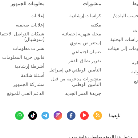
يط
منشورات
معلومات للجمهور
حسب البلدة/
كراسات إرشادية
إعلانات
مكتبة
إعلانات صحفية
اث
مجلة شهرية إحصائية
شبكات التواصل الاجتم
اسات البحثية
(سوشيال)
إستعراض سنوي
مات إلى هيئات
نشرات معلومات
ضمان اجتماعي
قانون حرية المعلومات
تقرير نطاق الفقر
مة
أشرطة إرشادية
التأمين الوطني في إسرائيل
لية
أسئلة شائعة
منشورات مدعومة من قبل
ع
التأمين الوطني
مشاركة الجمهور
جريدة العمر الجديد
الدعم الفني للموقع
تابِعونا
يشمل هذا الموقع معلومات عامة, يجب