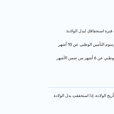
فترة استحقاقكِ لبدل الولادة:
(105 أيام استحقاق)- ستستحقينه إذا كنتِ قد دفعتِ رسوم التأمين الوطني عن 10 أشهر
(56 يوم استحقاق)- ستستحقينه إذا كنتِ قد دفعتِ رسوم التأمين الوطني عن 6 أشهر من ضمن الأشهر
بدل الولادة بحسب يوم توقّفكِ عن العمل، ولكنه ليس قبل 53 يوما من تأريخ الولادة، إذا استحققتِ بدل الولادة