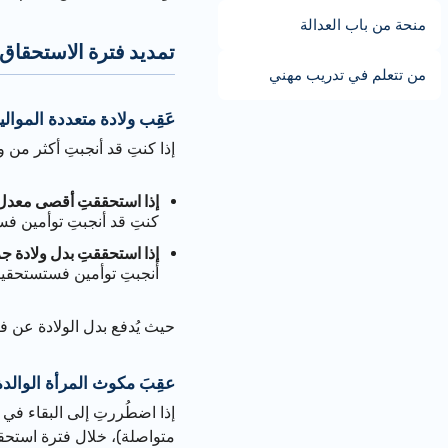
منحة من باب العدالة
تمديد فترة الاستحقاق
من تتعلم في تدريب مهني
عَقِب ولادة متعددة الموالي
إذا كنتِ قد أنجبتِ أكثر من
إذا
استحققتِ أقصى معدل م
كنتِ قد أنجبتِ توأمين فستستحقين بدل ولادة عن 18 أسبوعا، و
إذا استحققتِ بدل ولادة جز
أنجبتِ توأمين فستستحقين بدل ولادة عن 10 أسابيع، وإذا كنتِ قد أنج
حيث يُدفع بدل الولادة عن فت
عقِبَ مكوث المرأة الوال
متواصلة)، خلال فترة استحق