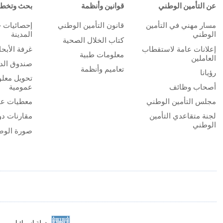
عن التأمين الوطني
قوانين وأنظمة
بحث وتخط
مسار مهني في التأمين
قانون التأمين الوطني
إحصائيات 
الوطني
المدينة
كتاب الخلال الصحية
إعلانات عامة لاستقطاب
غرفة الأبح
معلومات طبية
العاملين
صندوق الدر
تعاميم وأنظمة
رؤيانا
تحويل معلو
أصحاب وظائف
عمومية
مجلس التأمين الوطني
معطيات عا
لجنة متقاعدي التأمين
مقارنات دو
الوطني
صورة الوض
دولة إسرائيل