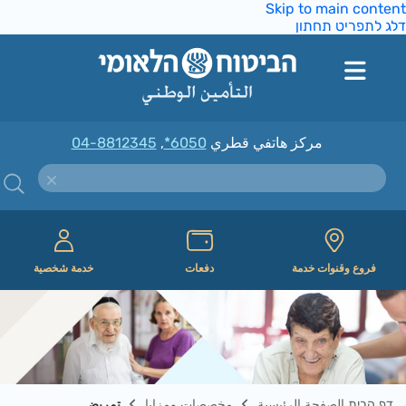
Skip to main conte
ג לתפריט תחתון
مركز هاتفي قطري
*6050
,
04-8812345
فروع وقنوات خدمة
دفعات
خدمة شخصية
דף הבית الصفحة الرئيسية
مخصصات ومزايا
تمريض