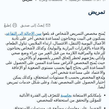
تمريض
إبعثْ إلى صديق
إطبعْ
يُمنح مخصص التمريض لأشخاص قد بلغوا
سن الإحالة إلى التقاعد
،
يسكنون في البيت ويحتاجون لمساعدة شخص آخر على تأدية
الأعمال اليومية (التنقل، الاغتسال، ارتداء الملابس، تناول الطعام،
والاعتناء بالإفرازات البرازية والبولية)، وكذلك لأشخاص يحتاجون
للرعاية والمراقبة اللازمة من قبل الغير من جراء وضع صحي
وأدائي يعرّضهم لخطر إلحاق الضرر بأنفسهم أو بالآخرين.
حيث يُمنح المخصص لأغراض مساعدة المسن على الحصول على
المساعدة التي يحتاج إليها بحسب مستوى الصعوبة أو الإعاقة
والاعتماد على مساعدة شخص آخر.
ويُدفع المخصص بحسب 6 مستويات استحقاق، وكذلك يمكن
اختيار الحصول على المخصص نقدا، وعلى شكل خدمات تمريض
أيضا.
بإمكانكم الاستعانة
بحاسبة
للتعرّف إلى القدرة الأدائية
للمؤمَّن والتحقق من استحقاقه للمخصص.
للحصول على معلومات موسَّعة عن مستويات الاستحقاق