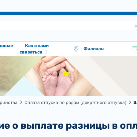
аховые
Как с нами
Филиалы
связаться
еринства
Оплата отпуска по родам (декретного отпуска)
З
ние о выплате разницы в оп