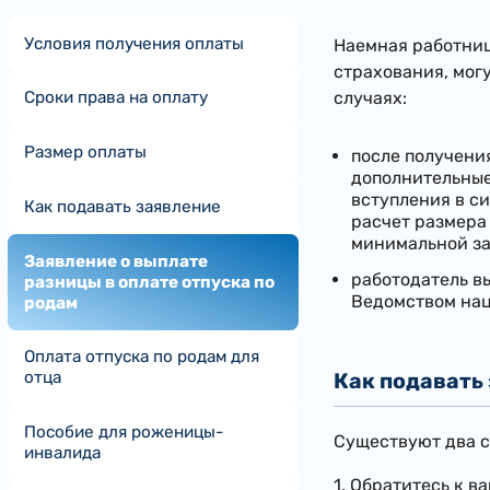
Условия получения оплаты
​Наемная работни
страхования, мог
Сроки права на оплату
случаях:
Размер оплаты
после получени
дополнительные 
вступления в си
Как подавать заявление
расчет размера
минимальной за
Заявление о выплате
работодатель в
разницы в оплате отпуска по
Ведомством нац
родам
Оплата отпуска по родам для
отца
Как подавать
Пособие для роженицы-
Существуют два с
инвалида
1. Обратитесь к 