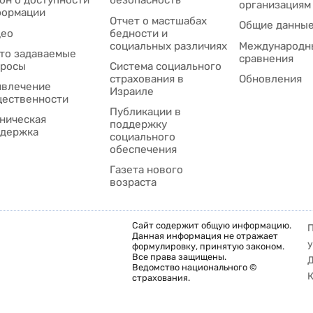
он о доступности
безопасность
организациям
формации
Отчет о мастшабах
Общие данны
део
бедности и
социальных различиях
Международн
то задаваемые
сравнения
просы
Система социального
страхования в
Обновления
влечение
Израиле
ественности
Публикации в
ническая
поддержку
держка
социального
обеспечения
Газета нового
возраста
Сайт содержит общую информацию.
Данная информация не отражает
у
формулировку, принятую законом.
Все права защищены.
Ведомство национального ©
К
страхования.