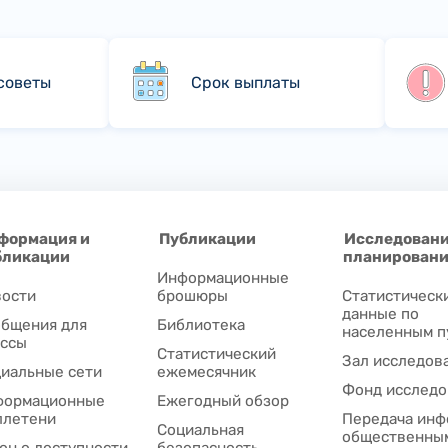
советы
Срок выплаты
формация и
Публикации
Исследовани
бликации
планирован
Информационные
ости
брошюры
Статистическ
данные по
бщения для
Библиотека
населенным п
ссы
Статистический
Зал исследов
иальные сети
ежемесячник
Фонд исследо
формационные
Ежегодный обзор
ллетени
Передача инф
Социальная
общественны