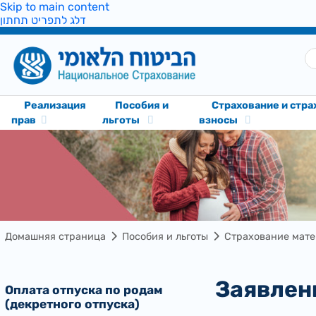
Skip to main content
דלג לתפריט תחתון
Реализация
Пособия и
Cтрахование и стр
прав
льготы
взносы
Домашняя страница
Пособия и льготы
Страхование мат
Заявле
Оплата отпуска по родам
(декретного отпуска)