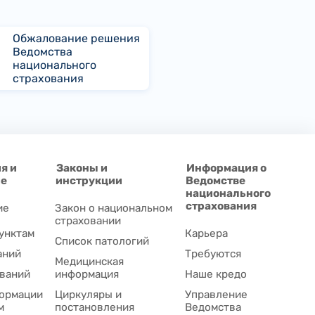
Обжалование решения
Ведомства
национального
страхования
я и
Законы и
Информация о
ие
инструкции
Ведомстве
национального
страхования
ие
Закон о национальном
страховании
унктам
Карьера
Список патологий
аний
Требуются
Медицинская
ваний
информация
Наше кредо
ормации
Циркуляры и
Управление
м
постановления
Ведомства