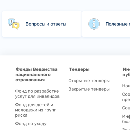
Вопросы и ответы
Полезные 
Фонды Ведомства
Тендеры
Ин
национального
пу
страхования
Открытые тендеры
Нов
Закрытые тендеры
Фонд по разработке
Соо
услуг для инвалидов
пре
Фонд для детей и
Соц
молодежи из групп
риска
Ин
бю
Фонд по уходу