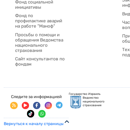
Зак
Фонд социальной
ин
инициативы
Ви
Фонд по
профилактике аварий
Час
на работе "Маноф"
во
Просьбы о помощи и
При
обращения Ведомства
общ
национального
Тех
страхования
под
Сайт консультантов по
фондам
Государство Израиль
Следите за информацией
Ведомство
национального
страхования
Вернуться к началу страницы