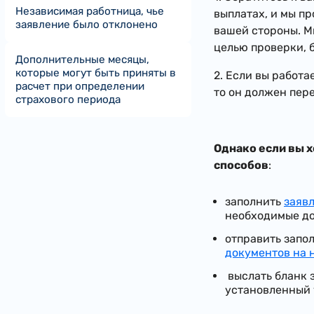
Независимая работница, чье
выплатах, и мы п
заявление было отклонено
вашей стороны.
М
целью проверки, 
Дополнительные месяцы,
которые могут быть приняты в
2. Если вы работ
расчет при определении
то он должен пер
страхового периода
Однако если вы 
способов
:
заполнить
заяв
необходимые д
отправить зап
документов на 
выслать бланк з
установленный 