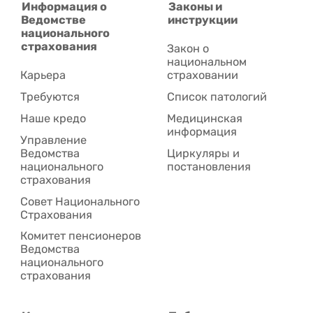
Информация о
Законы и
Ведомстве
инструкции
национального
страхования
Закон о
национальном
Карьера
страховании
Требуются
Список патологий
Наше кредо
Медицинская
информация
Управление
Ведомства
Циркуляры и
национального
постановления
страхования
Совет Национального
Cтрахования
Комитет пенсионеров
Ведомства
национального
страхования