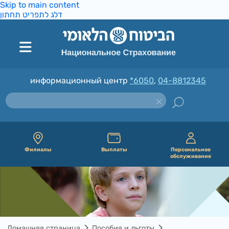
Skip to main content
דלג לתפריט תחתון
информационный центр
*6050
,
04-8812345
Филиалы
Выплаты
Персональное
обслуживание
Домашняя страница
Пособия и льготы