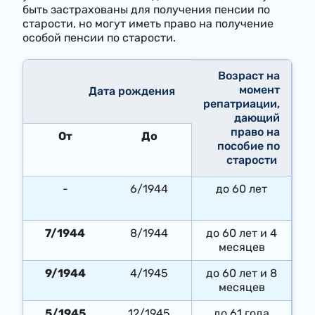
быть застрахованы для получения пенсии по
старости, но могут иметь право на получение
особой пенсии по старости.
Возраст на
момент
Дата рождения ​ ​
репатриации,
дающий
право на
От
До
пособие по
старости​ ​
​-
​6/1944
​до 60 лет
7/1944
8/1944​
до 60 лет и 4
месяцев​
9/1944​
​4/1945
​до 60 лет и 8
месяцев
5/1945
​12/1945
до 61 года​