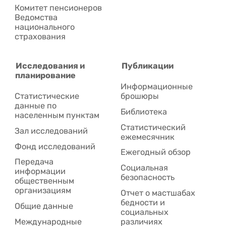
Комитет пенсионеров
Ведомства
национального
страхования
Исследования и
Публикации
планирование
Информационные
Статистические
брошюры
данные по
Библиотека
населенным пунктам
Статистический
Зал исследований
ежемесячник
Фонд исследований
Ежегодный обзор
Передача
Социальная
информации
безопасность
общественным
организациям
Отчет о мастшабах
бедности и
Общие данные
социальных
Международные
различиях