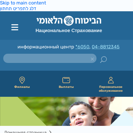
Skip to main content
דלג לתפריט תחתון
информационный центр
*6050
,
04-8812345
Филиалы
Выплаты
Персональное
обслуживание
Домашняя страница