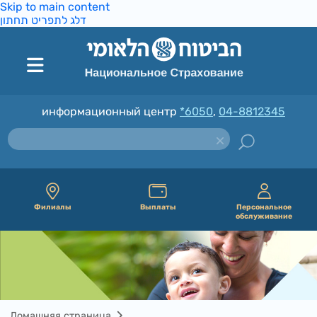
Skip to main content
דלג לתפריט תחתון
информационный центр
*6050
,
04-8812345
Филиалы
Выплаты
Персональное
обслуживание
Домашняя страница