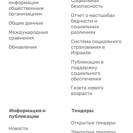
Социальная
информации
безопасность
общественным
организациям
Отчет о мастшабах
бедности и
Общие данные
социальных
Международные
различиях
сравнения
Система социального
Обновления
страхования в
Израиле
Публикации в
поддержку
социального
обеспечения
Газета нового
возраста
Информация и
Тендеры
публикации
Открытые тендеры
Новости
Закрытые тендеры