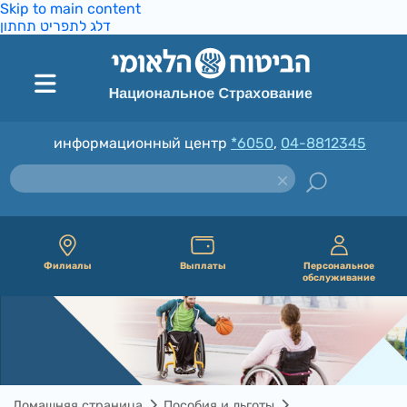
Skip to main content
דלג לתפריט תחתון
информационный центр
*6050
,
04-8812345
Филиалы
Выплаты
Персональное
обслуживание
Домашняя страница
Пособия и льготы