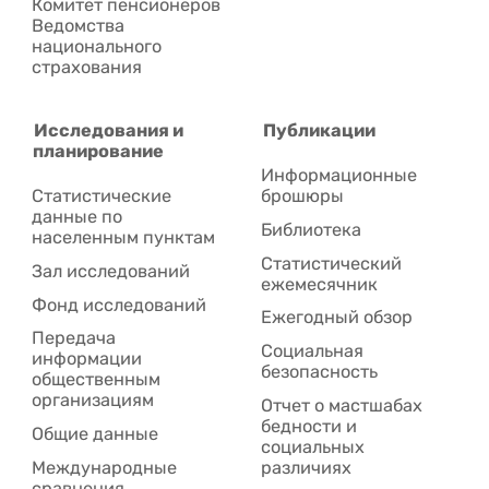
Комитет пенсионеров
Ведомства
национального
страхования
Исследования и
Публикации
планирование
Информационные
Статистические
брошюры
данные по
Библиотека
населенным пунктам
Статистический
Зал исследований
ежемесячник
Фонд исследований
Ежегодный обзор
Передача
Социальная
информации
безопасность
общественным
организациям
Отчет о мастшабах
бедности и
Общие данные
социальных
Международные
различиях
сравнения