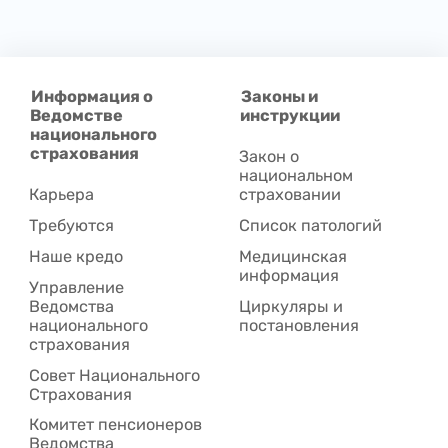
Информация о
Законы и
Ведомстве
инструкции
национального
страхования
Закон о
национальном
Карьера
страховании
Требуются
Список патологий
Наше кредо
Медицинская
информация
Управление
Ведомства
Циркуляры и
национального
постановления
страхования
Совет Национального
Cтрахования
Комитет пенсионеров
Ведомства