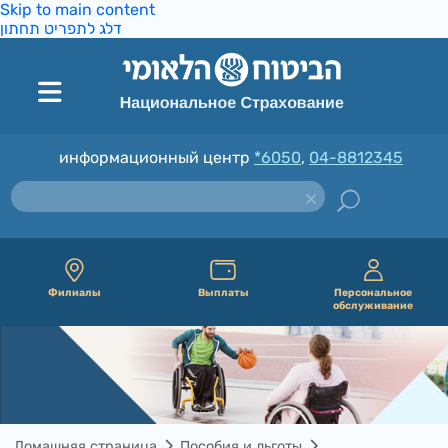
Skip to main content
דלג לתפריט תחתון
информационный центр
*6050
,
04-8812345
Филиалы
Выплаты
Персональное
обслуживание
Домашняя страница
Пособия и льготы