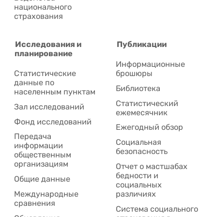
национального
страхования
Исследования и
Публикации
планирование
Информационные
Статистические
брошюры
данные по
Библиотека
населенным пунктам
Статистический
Зал исследований
ежемесячник
Фонд исследований
Ежегодный обзор
Передача
Социальная
информации
безопасность
общественным
организациям
Отчет о мастшабах
бедности и
Общие данные
социальных
Международные
различиях
сравнения
Система социального