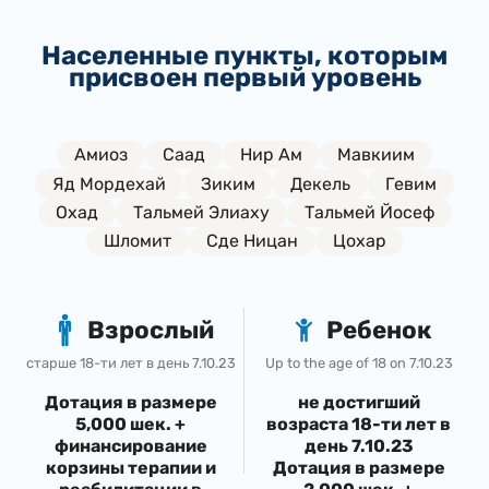
Населенные пункты, которым
присвоен первый уровень
Амиоз
Саад
Нир Ам
Мавкиим
Яд Мордехай
Зиким
Декель
Гевим
Охад
Тальмей Элиаху
Тальмей Йосеф
Шломит
Сде Ницан
Цохар
Взрослый
Ребенок
старше 18-ти лет в день 7.10.23
Up to the age of 18 on 7.10.23
Дотация в размере
не достигший
5,000 шек. +
возраста 18-ти лет в
финансирование
день 7.10.23
корзины терапии и
Дотация в размере