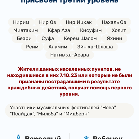
присвоен третий уровень
Нирим
Нир Оз
Нир Ицхак
Нахаль Оз
Мивтахим
Кфар Аза
Кисуфим
Холит
Беэри
Суфа
Керем Шалом
Яхини
Реим
Алумим
Эйн ха-Шлоша
Натив ха-Асара
Жители данных населенных пунктов, не
находившиеся в них 7.10.23 или которые не были
признаны пострадавшими в результате
враждебных действий, получат помощь первого
уровня.
Участники музыкальных фестивалей "Нова",
"Псайдак", "Мильба" и "Мидберн"
Взрослый
Ребенок