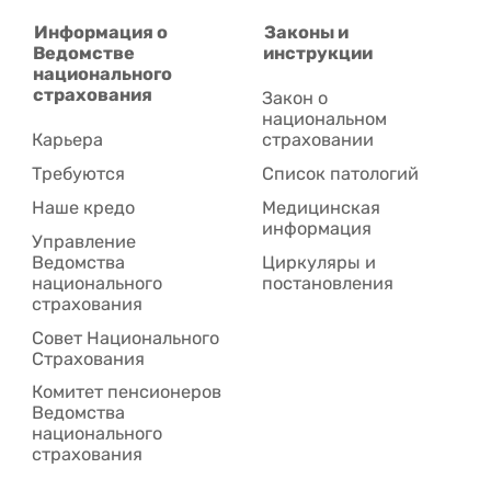
Информация о
Законы и
Ведомстве
инструкции
национального
страхования
Закон о
национальном
Карьера
страховании
Требуются
Список патологий
Наше кредо
Медицинская
информация
Управление
Ведомства
Циркуляры и
национального
постановления
страхования
Совет Национального
Cтрахования
Комитет пенсионеров
Ведомства
национального
страхования