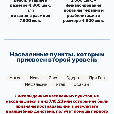
реабилитации в
2,000 шек. +
размере 4,800 шек.
финансирование
или
корзины терапии и
дотация в размере
реабилитации в
7,800 шек.
размере 4,800 шек.
Населенные пункты, которым
присвоен второй уровень
Маген
Йеша
Эрез
Сдерот
При Ган
Мефальсим
Ятед
Офаким
Жители данных населенных пунктов, не
находившиеся в них 7.10.23 или которые не были
признаны пострадавшими в результате
враждебных действий, получат помощь первого