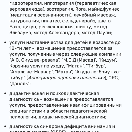
гидротерапия, иппотерапия (терапевтическая
верховая езда), зоотерапия, йога, майндфулнес
(медитация осознанности), лечебный массаж,
натуропатия, пилатес, фельденкрайз, цветы
Баха, цигун, рефлексология, шиацу, метод
Эльбаума, метод Александера, метод Паулы;
услуги наставничества
для детей
в возрасте до
18-ти лет -
возмещение предоставляется за
услуги, полученные через следующие компании:
"А.С. Сиуд ве-реваха", "М.С.Д (Масад)", "Кидум",
Корзина услуг по уходу, "Матан", "Тигбур",
"Амаль ве-Маавар", "Матав", "Агуда ле-бриут ха-
цибур" (
Ассоциация здоровья населения
), ORC,
"Данэль";
дидактическая и психодидактическая
диагностика - возмещение предоставляется
услуги, предоставленные квалифицированными
специалистами в области педагогической
психологии, дидактической диагностики;
диагностика синдрома дефицита внимания и