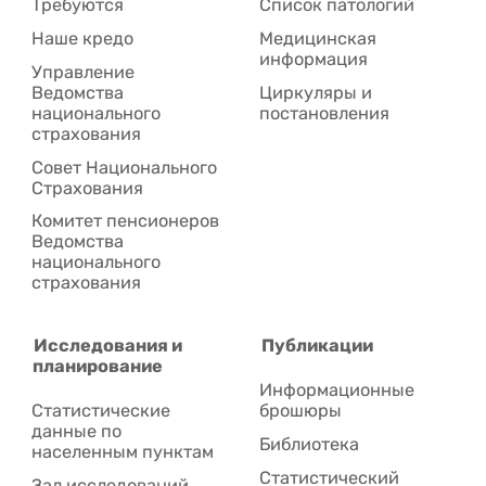
Требуются
Список патологий
Наше кредо
Медицинская
информация
Управление
Ведомства
Циркуляры и
национального
постановления
страхования
Совет Национального
Cтрахования
Комитет пенсионеров
Ведомства
национального
страхования
Исследования и
Публикации
планирование
Информационные
Статистические
брошюры
данные по
Библиотека
населенным пунктам
Статистический
Зал исследований