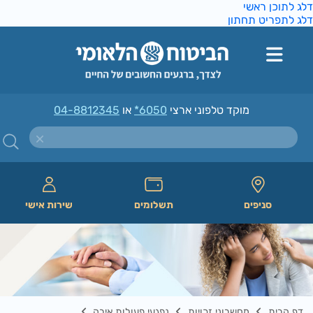
ג לתוכן ראשי
ג לתפריט תחתון
מוקד טלפוני ארצי
*6050
או
04-8812345
סניפים
תשלומים
שירות אישי
דף הבית
מחשבוני זכויות
נפגעי פעולות איבה