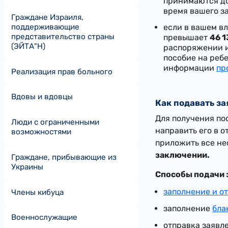
принимаются до
время вашего з
Граждане Израиля,
поддерживающие
если в вашем в
представительство страны
превышает
46 1
(ЭЙТА"Н)
распоряжении и
пособие на реб
информации
пр
Реализация прав больного
Вдовы и вдовцы
Как подавать з
Для получения по
Люди с ограниченными
направить его в 
возможностями
приложить все н
заключении.
Граждане, прибывающие из
Украины
Способы подачи 
заполнение и о
Члены кибуца
заполнение
бла
Военнослужащие
отправка заявле