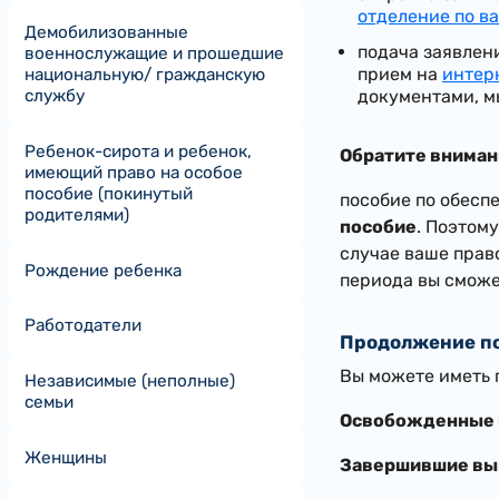
отделение по в
Демобилизованные
подача заявлен
военнослужащие и прошедшие
прием на
интер
национальную/ гражданскую
службу
документами, м
Ребенок-сирота и ребенок,
Обратите вниман
имеющий право на особое
пособие (покинутый
пособие по обесп
родителями)
пособие
. Поэтом
случае ваше прав
Рождение ребенка
периода вы сможе
Работодатели
Продолжение по
Вы можете иметь 
Независимые (неполные)
семьи
Освобожденные и
Женщины
Завершившие вы