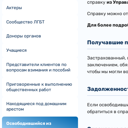
справку
из Упра
Актеры
Справку можно от
Сообщество ЛГБТ
Для более подро
Доноры органов
Получавшие п
Учащиеся
Застрахованный, 
Представители клиентов по
заключением, обя
вопросам взимания и пособий
чтобы мы могли в
Приговоренные к выполнению
Задолженност
общественных работ
Находящиеся под домашним
Если освободивши
арестом
обратиться в спр
Освободившийся из