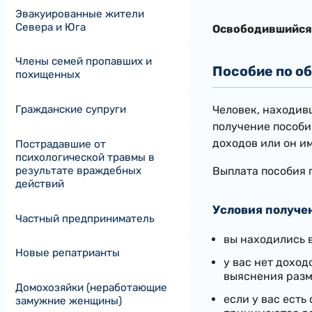
Эвакуированные жители
Севера и Юга
Освободившийся 
Члены семей пропавших и
Пособие по о
похищенных
Человек, находив
Гражданские супруги
получение пособи
доходов или он и
Пострадавшие от
психологической травмы в
Выплата пособия 
результате враждебных
действий
Условия получен
Частный предприниматель
вы находились 
Новые репатрианты
у вас нет дохо
выяснения раз
Домохозяйки (неработающие
если у вас есть
замужние женщины)