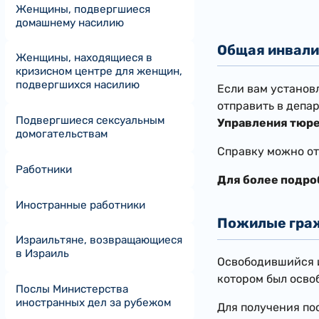
Женщины, подвергшиеся
домашнему насилию
Общая инвали
Женщины, находящиеся в
кризисном центре для женщин,
подвергшихся насилию
Если вам установ
отправить в депа
Подвергшиеся сексуальным
Управления тюр
домогательствам
Справку можно от
Работники
Для более подро
Иностранные работники
Пожилые гра
Израильтяне, возвращающиеся
в Израиль
Освободившийся и
котором был осво
Послы Министерства
иностранных дел за рубежом
Для получения по