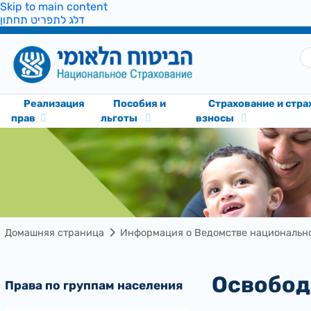
Skip to main content
דלג לתפריט תחתון
Реализация
Пособия и
Cтрахование и стр
прав
льготы
взносы
Домашняя страница
Информация о Ведомстве национально
Освобо
Права по группам населения