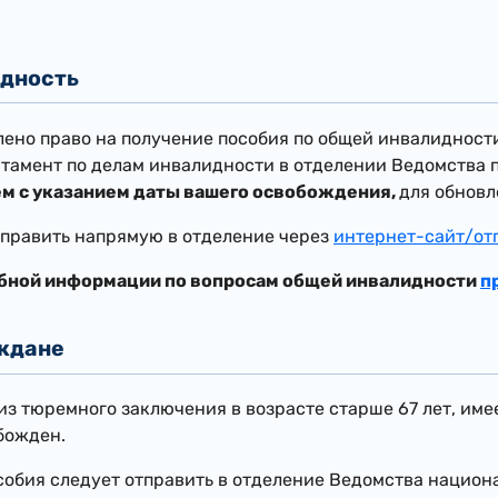
дность
лено право на получение пособия по общей инвалидности
ртамент по делам инвалидности в отделении Ведомства 
ем
с указанием даты вашего освобождения,
для обновл
править напрямую в отделение через
интернет-сайт/от
бной информации по вопросам общей инвалидности
п
ждане
з тюремного заключения в возрасте старше 67 лет, имеет
божден.
собия следует отправить в отделение Ведомства национ