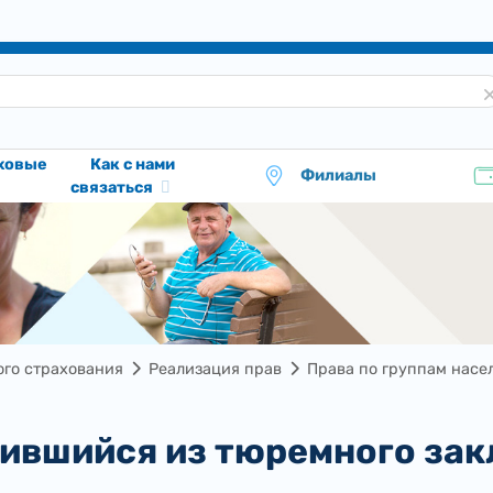
аховые
Как с нами
Филиалы
связаться
го страхования
Реализация прав
Права по группам насе
дившийся из тюремного за