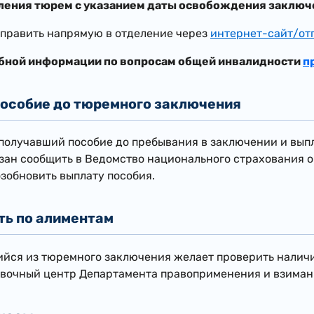
вления тюрем
с указанием даты освобождения заключ
править напрямую в отделение через
интернет-сайт/от
бной информации по вопросам общей инвалидности
п
особие до тюремного заключения
получавший пособие до пребывания в заключении и выпл
зан сообщить в Ведомство национального страхования о
озобновить выплату пособия.
ь по алиментам
йся из тюремного заключения желает проверить наличие
авочный центр Департамента правоприменения и взимани