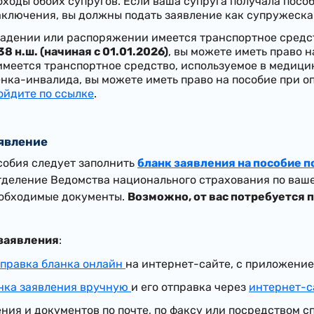
ходы обоих супругов. Если ваша супруга получала посо
аключения, вы должны подать заявление как супружеска
ладении или распоряжении имеется транспортное средст
38 н.ш. (начиная с 01.01.2026)
, вы можете иметь право 
меется транспортное средство, используемое в медицин
енка-инвалида, вы можете иметь право на пособие при 
ойдите по ссылке
.
аявление
собия следует заполнить
бланк заявления на пособие 
отделение Ведомства национального страхования по ваш
еобходимые документы.
Возможно, от вас потребуется 
заявления
:
тправка бланка онлайн
на интернет-сайте, с приложени
нка заявления вручную
и его отправка через
интернет-с
ния и документов по почте, по факсу или посредством с