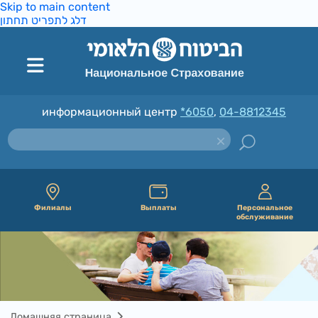
Skip to main content
דלג לתפריט תחתון
информационный центр
*6050
,
04-8812345
Филиалы
Выплаты
Персональное
обслуживание
Домашняя страница