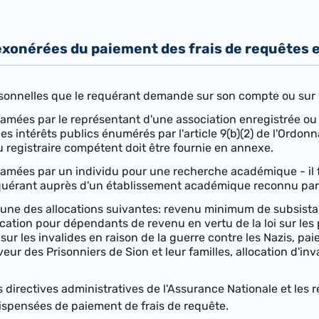
xonérées du paiement des frais de requêtes et
sonnelles que le requérant demande sur son compte ou sur s
lamées par le représentant d'une association enregistrée o
s intérêts publics énumérés par l'article 9(b)(2) de l'Ordonn
 registraire compétent doit être fournie en annexe.
lamées par un individu pour une recherche académique - il
 requérant auprès d'un établissement académique reconnu par 
d'une des allocations suivantes: revenu minimum de subsistan
location pour dépendants de revenu en vertu de la loi sur le
 sur les invalides en raison de la guerre contre les Nazis, paie
veur des Prisonniers de Sion et leur familles, allocation d'inv
 directives administratives de l'Assurance Nationale et les
dispensées de paiement de frais de requête.