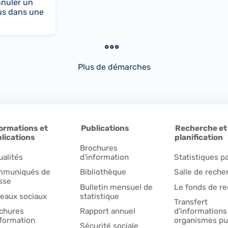
nuler un
us dans une
Plus de démarches
ormations et
Publications
Recherche et
lications
planification
Brochures
ualités
d'information
Statistiques pa
muniqués de
Bibliothèque
Salle de reche
sse
Bulletin mensuel de
Le fonds de r
eaux sociaux
statistique
Transfert
chures
Rapport annuel
d'informations
nformation
organismes pu
Sécurité sociale