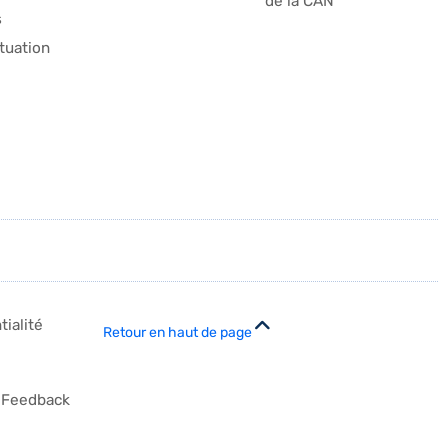
de la CAN
s
ituation
tialité
Retour en haut de page
Feedback