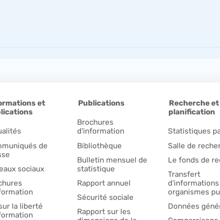
ormations et
Publications
Recherche et
lications
planification
Brochures
ualités
d'information
Statistiques pa
muniqués de
Bibliothèque
Salle de reche
sse
Bulletin mensuel de
Le fonds de r
eaux sociaux
statistique
Transfert
chures
Rapport annuel
d'informations
nformation
organismes pu
Sécurité sociale
sur la liberté
Données géné
Rapport sur les
nformation