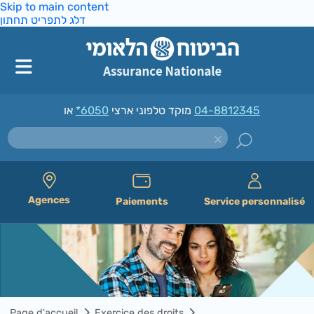
Skip to main content
דלג לתפריט תחתון
*6050
מוקד טלפוני ארצי
או
04-8812345
Agences
Paiements
Service personnalisé
Page d'accueil
Exercice des droits