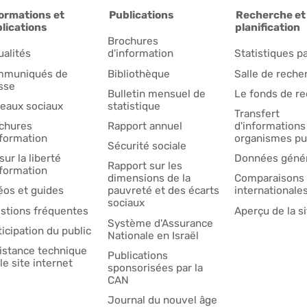
ormations et
Publications
Recherche et
lications
planification
Brochures
ualités
d'information
Statistiques pa
muniqués de
Bibliothèque
Salle de reche
sse
Bulletin mensuel de
Le fonds de r
eaux sociaux
statistique
Transfert
chures
Rapport annuel
d'informations
nformation
organismes pu
Sécurité sociale
sur la liberté
Données génér
Rapport sur les
nformation
dimensions de la
Comparaisons
éos et guides
pauvreté et des écarts
internationale
sociaux
stions fréquentes
Aperçu de la si
Système d'Assurance
ticipation du public
Nationale en Israël
istance technique
Publications
le site internet
sponsorisées par la
CAN
Journal du nouvel âge