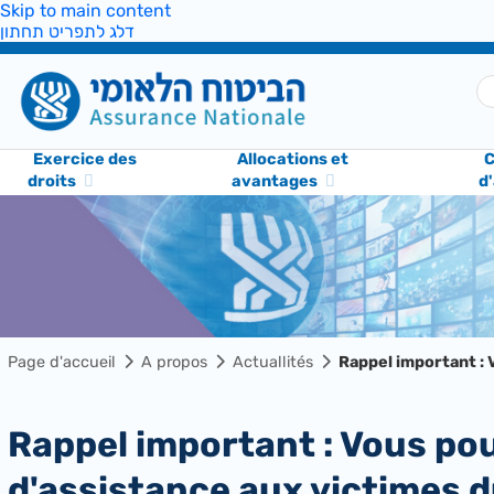
Skip to main content
דלג לתפריט תחתון
Exercice des
Allocations et
C
droits
avantages
d
Page d'accueil
A propos
Actuallités
Rappel important :
Rappel important : Vous pouvez déposer une demande de subvention
d'assistance aux victimes 