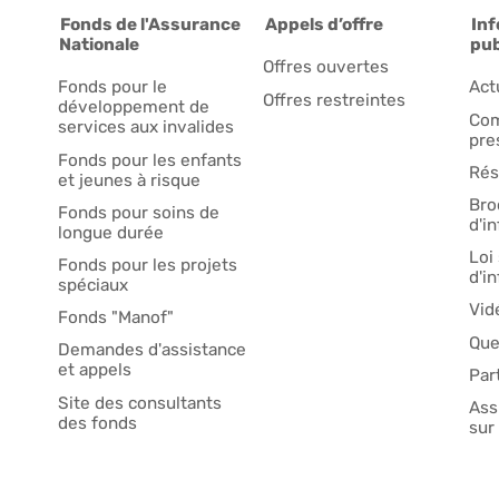
Fonds de l'Assurance
Appels d’offre
Inf
Nationale
pub
Offres ouvertes
Fonds pour le
Act
Offres restreintes
développement de
Com
services aux invalides
pre
Fonds pour les enfants
Rés
et jeunes à risque
Bro
Fonds pour soins de
d'i
longue durée
Loi 
Fonds pour les projets
d'i
spéciaux
Vid
Fonds "Manof"
Que
Demandes d'assistance
et appels
Par
Site des consultants
Ass
des fonds
sur 